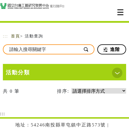
跳到主要內容
網站導覽
:::
首頁
> 活動查詢
進階
活動分類
共
0
筆
排序:
:::
地址：54246南投縣草屯鎮中正路573號 |