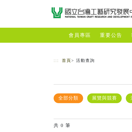
跳到主要內容
網站導覽
會員專區
重要公告
:::
首頁
> 活動查詢
全部分類
展覽與競賽
共
0
筆