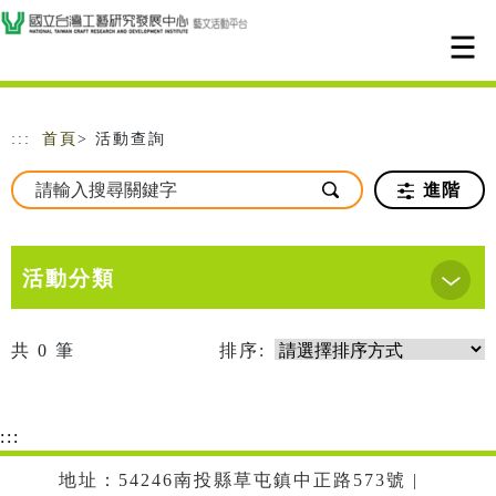
跳到主要內容
網站導覽
:::
首頁
> 活動查詢
進階
活動分類
共
0
筆
排序:
:::
地址：54246南投縣草屯鎮中正路573號 |