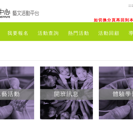
::
如切換分頁再回到本
我要報名
活動查詢
熱門活動
活動回顧
工藝活動
開班訊息
體驗學