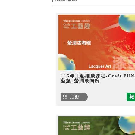
115年工藝推廣課程-Craft FU
藝趣_螢潤漆陶碗
活動
報