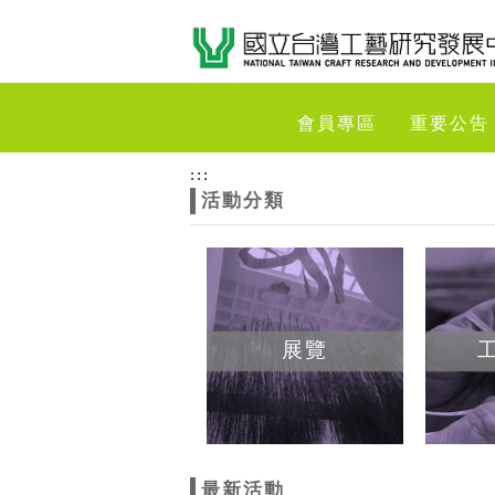
跳到主要內容
網站導覽
網
會員專區
重要公告
站
:::
活動分類
主
題
展覽
最新活動