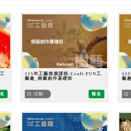
N工
115年工藝推廣課程-Craft FUN工
11
藝趣_樹藝創作基礎班
藝
名
活動
報名