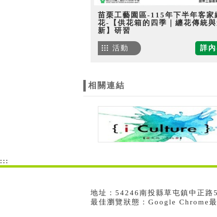
苗栗工藝園區-115年下半年客家
花-【供花箱的四季｜纏花傳統與
新】研習
活動
詳內
相關連結
:::
地址：54246南投縣草屯鎮中正路573號
最佳瀏覽狀態：Google Chrom