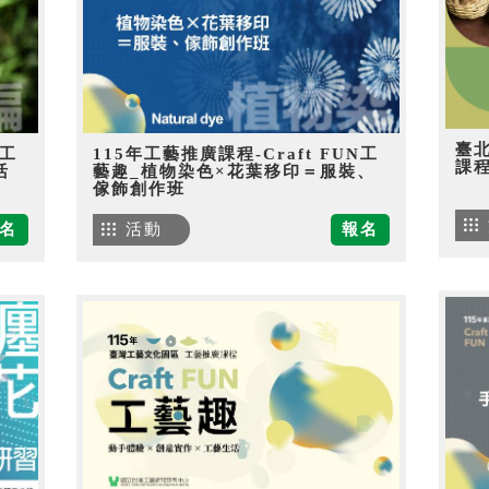
臺
N工
115年工藝推廣課程-Craft FUN工
課
活
藝趣_植物染色×花葉移印＝服裝、
傢飾創作班
名
活動
報名