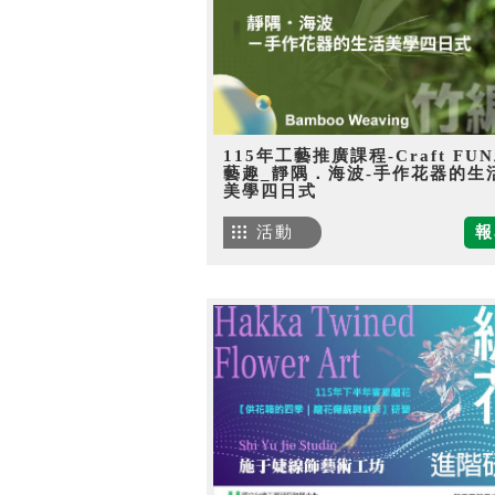
115年工藝推廣課程-Craft FU
藝趣_靜隅．海波-手作花器的生
美學四日式
活動
報