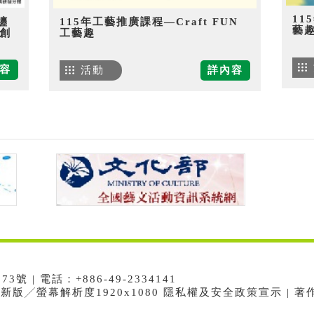
11
纏
115年工藝推廣課程—Craft FUN
藝
創
工藝趣
容
活動
詳內容
 | 電話：+886-49-2334141
e最新版╱螢幕解析度1920x1080 隱私權及安全政策宣示 | 