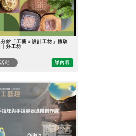
北分館「工藝ｘ設計工坊」體驗
程｜好工坊
活動
詳內容