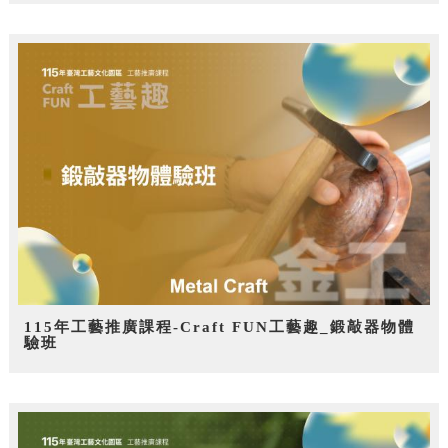
115年工藝推廣課程-Craft FUN工藝趣_鍛敲器物體
驗班