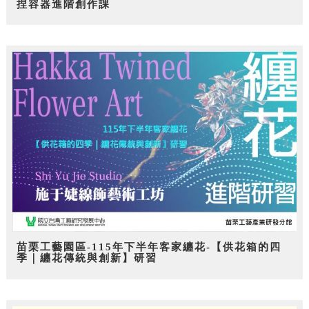
捏容器進階創作課
苗栗工藝園區-115年下半年客家纏花-【供花箱的四
季｜纏花傳統與創新】研習