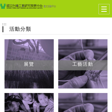
跳到主要內容
網站導覽
Togg
navig
網
:::
站
活動分類
主
題
展覽
工藝活動