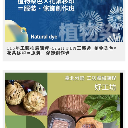
115年工藝推廣課程-Craft FUN工藝趣_植物染色×
花葉移印＝服裝、傢飾創作班