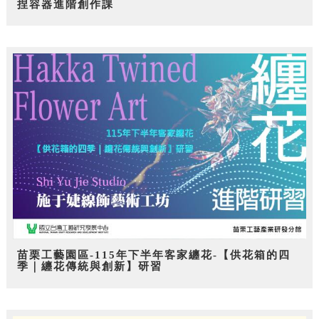
捏容器進階創作課
苗栗工藝園區-115年下半年客家纏花-【供花箱的四
季｜纏花傳統與創新】研習