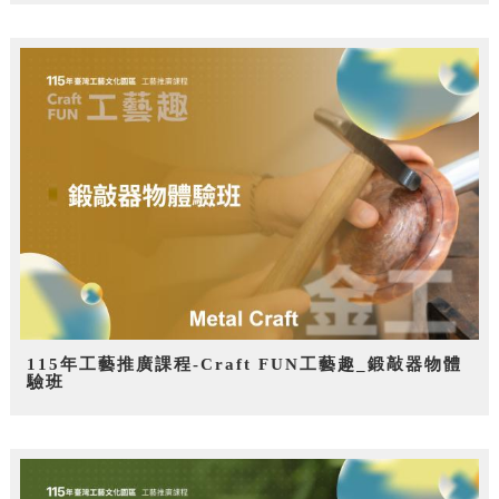
115年工藝推廣課程-Craft FUN工藝趣_鍛敲器物體
驗班