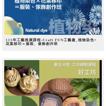
115年工藝推廣課程-Craft FUN工藝趣_植物染色×
花葉移印＝服裝、傢飾創作班