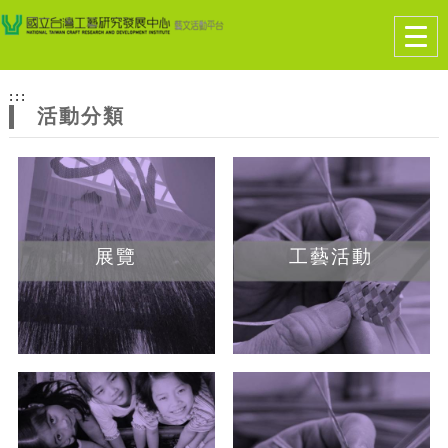
跳到主要內容
網站導覽
Togg
navig
網
:::
站
活動分類
主
題
展覽
工藝活動