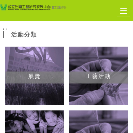
跳到主要內容
網站導覽
Togg
navig
網
:::
站
活動分類
主
題
展覽
工藝活動