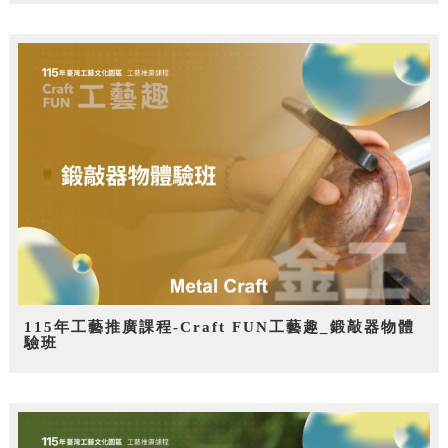
115年工藝推廣課程-Craft FUN工藝趣_鍛敲器物體
驗班