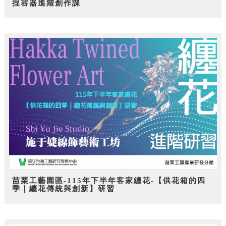
捏容器進階創作課
苗栗工藝園區-115年下半年客家纏花-【供花箱的四
季｜纏花傳統與創新】研習