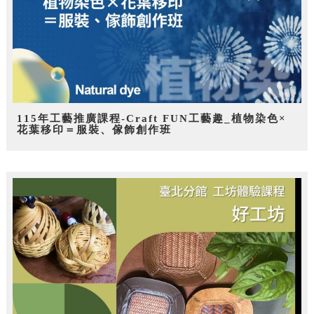
115年工藝推廣課程-Craft FUN工藝趣_植物染色×
花葉移印＝服裝、傢飾創作班