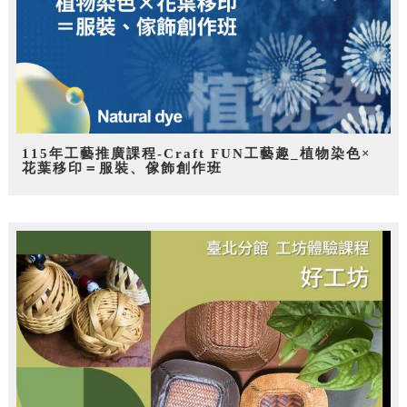
115年工藝推廣課程-Craft FUN工藝趣_植物染色×
花葉移印＝服裝、傢飾創作班