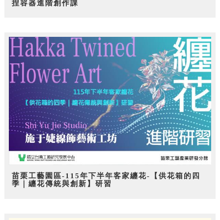
捏容器進階創作課
苗栗工藝園區-115年下半年客家纏花-【供花箱的四
季｜纏花傳統與創新】研習