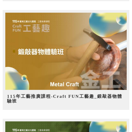
115年工藝推廣課程-Craft FUN工藝趣_鍛敲器物體
驗班