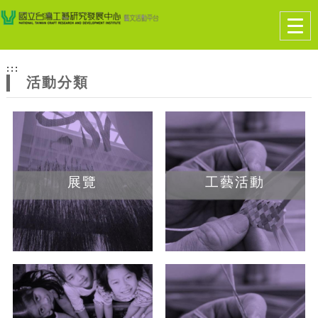
跳到主要內容
網站導覽
Togg
navig
網
:::
站
活動分類
主
題
展覽
工藝活動