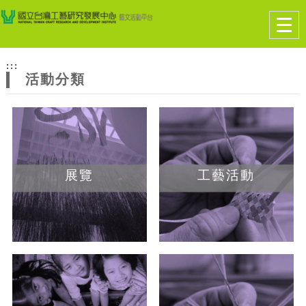
跳到主要內容
網站導覽
Togg
navig
網
:::
站
活動分類
主
題
展覽
工藝活動