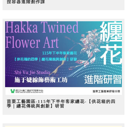
捏容器進階創作課
苗栗工藝園區-115年下半年客家纏花-【供花箱的四
季｜纏花傳統與創新】研習