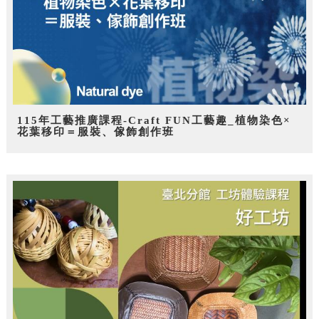
115年工藝推廣課程-Craft FUN工藝趣_植物染色×
花葉移印＝服裝、傢飾創作班