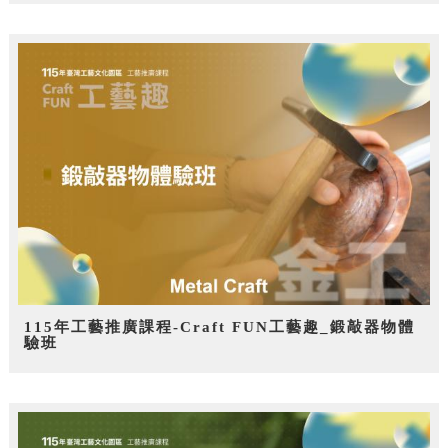
115年工藝推廣課程-Craft FUN工藝趣_鍛敲器物體
驗班