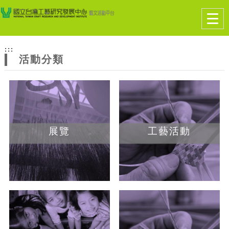
跳到主要內容
網站導覽
Togg
navig
網
:::
站
活動分類
主
題
展覽
工藝活動