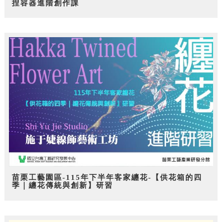
捏容器進階創作課
苗栗工藝園區-115年下半年客家纏花-【供花箱的四
季｜纏花傳統與創新】研習