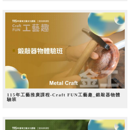
115年工藝推廣課程-Craft FUN工藝趣_鍛敲器物體
驗班