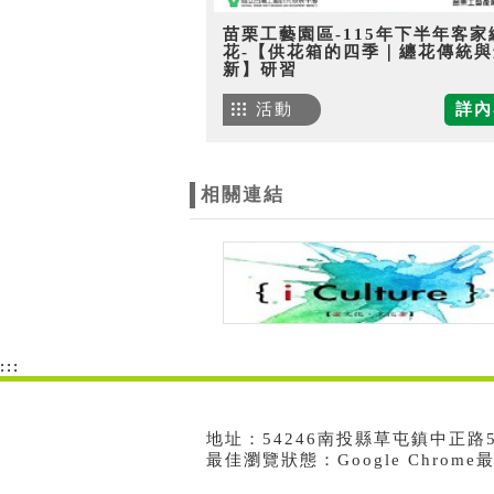
苗栗工藝園區-115年下半年客家
花-【供花箱的四季｜纏花傳統與
新】研習
活動
詳內
相關連結
:::
地址：54246南投縣草屯鎮中正路573號
最佳瀏覽狀態：Google Chrom