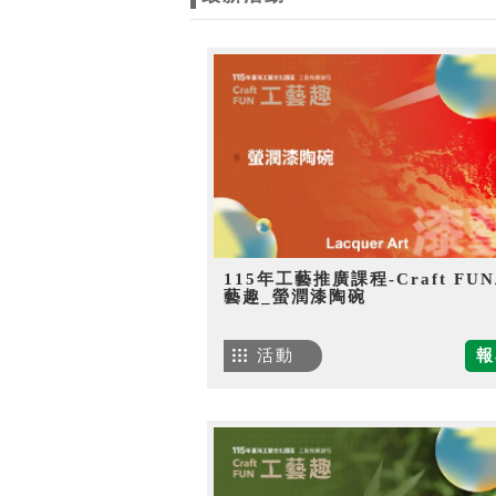
115年工藝推廣課程-Craft FU
藝趣_螢潤漆陶碗
活動
報