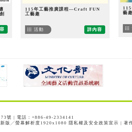
11
纏
115年工藝推廣課程—Craft FUN
藝
創
工藝趣
容
活動
詳內容
 | 電話：+886-49-2334141
e最新版╱螢幕解析度1920x1080 隱私權及安全政策宣示 | 