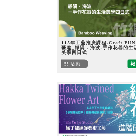
115年工藝推廣課程-Craft FU
藝趣_靜隅．海波-手作花器的生
美學四日式
活動
報