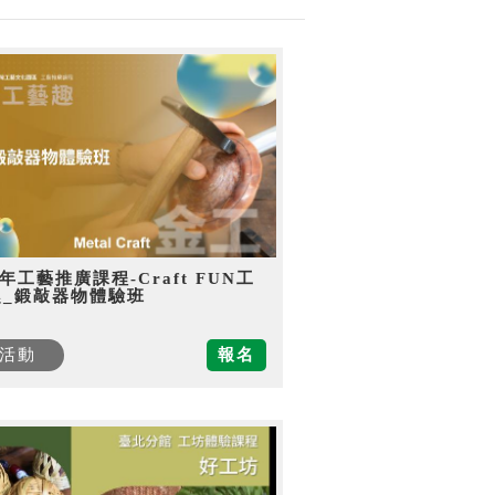
5年工藝推廣課程-Craft FUN工
趣_鍛敲器物體驗班
活動
報名