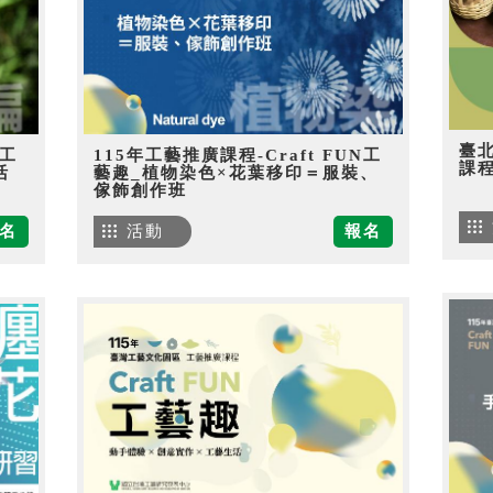
臺
N工
115年工藝推廣課程-Craft FUN工
課
活
藝趣_植物染色×花葉移印＝服裝、
傢飾創作班
名
活動
報名