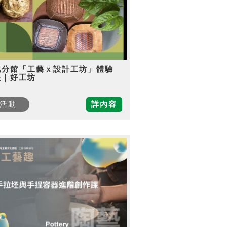
北分館「工藝ｘ設計工坊」體驗
程｜好工坊
活動
詳內容