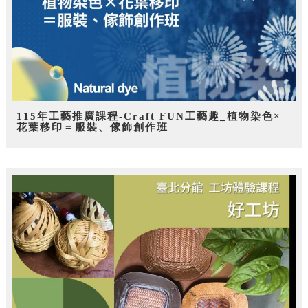
115年工藝推廣課程-Craft FUN工藝趣_植物染色×
花葉移印＝服裝、傢飾創作班