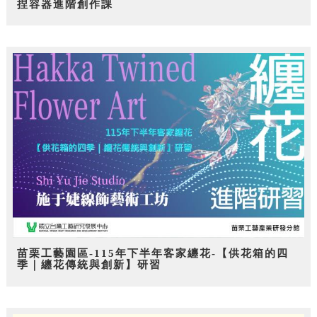
捏容器進階創作課
苗栗工藝園區-115年下半年客家纏花-【供花箱的四
季｜纏花傳統與創新】研習