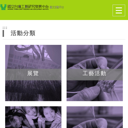
跳到主要內容
網站導覽
Togg
navig
網
:::
站
活動分類
主
題
展覽
工藝活動