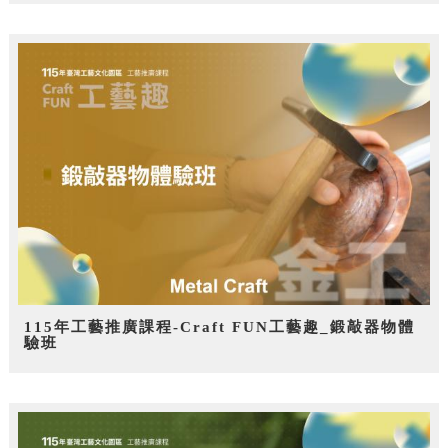
115年工藝推廣課程-Craft FUN工藝趣_鍛敲器物體
驗班