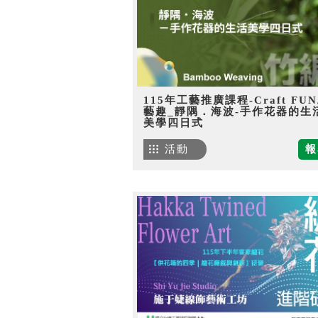
115年工藝推廣課程-Craft FU
藝趣_靜隅．海波-手作花器的生
美學四日式
活動
報