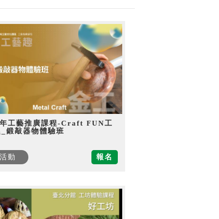
5年工藝推廣課程-Craft FUN工
趣_鍛敲器物體驗班
活動
報名