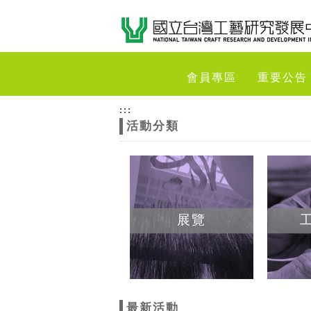
跳到主要內容
網站導覽
網
會員專區
重要公告
站
:::
活動分類
主
題
展覽
最新活動