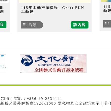
11
纏
115年工藝推廣課程—Craft FUN
藝
創
工藝趣
容
活動
詳內容
 | 電話：+886-49-2334141
e最新版╱螢幕解析度1920x1080 隱私權及安全政策宣示 | 