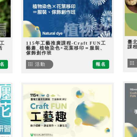
臺
N工
115年工藝推廣課程-Craft FUN工
課
活
藝趣_植物染色×花葉移印＝服裝、
傢飾創作班
名
活動
報名