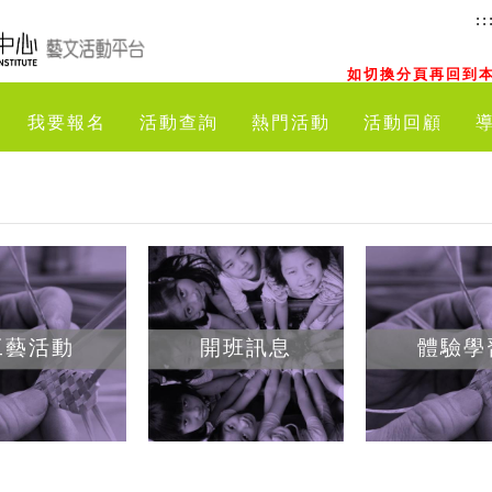
::
如切換分頁再回到本
我要報名
活動查詢
熱門活動
活動回顧
工藝活動
開班訊息
體驗學