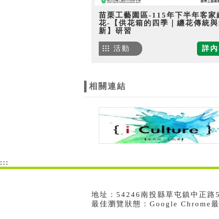
苗栗工藝園區-115年下半年客家
花-【供花箱的四季｜纏花傳統與
新】研習
活動
詳內
相關連結
:::
地址：54246南投縣草屯鎮中正路573號
最佳瀏覽狀態：Google Chrom