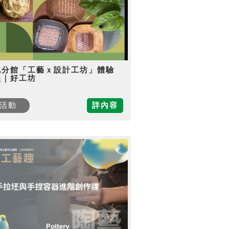
北分館「工藝ｘ設計工坊」體驗
程｜好工坊
活動
詳內容