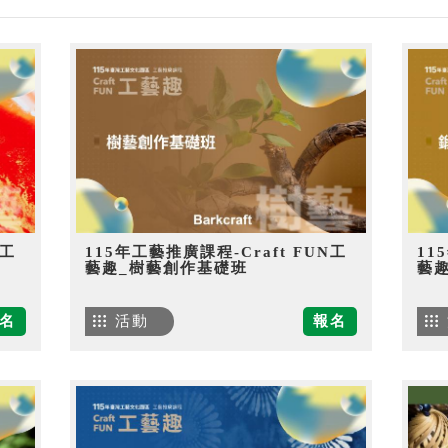
N工
115年工藝推廣課程-Craft FUN工
11
藝趣_樹藝創作基礎班
藝
名
活動
報名