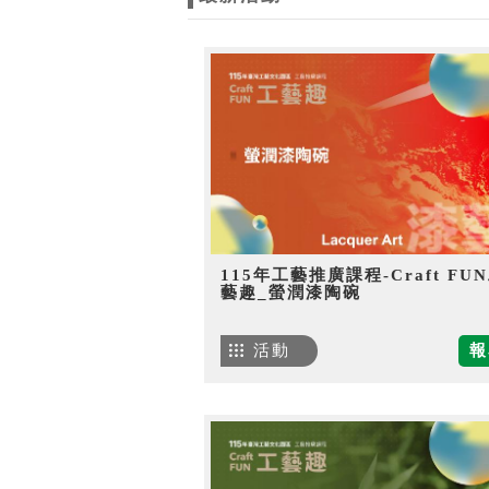
115年工藝推廣課程-Craft FU
藝趣_螢潤漆陶碗
活動
報