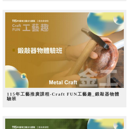
115年工藝推廣課程-Craft FUN工藝趣_鍛敲器物體
驗班