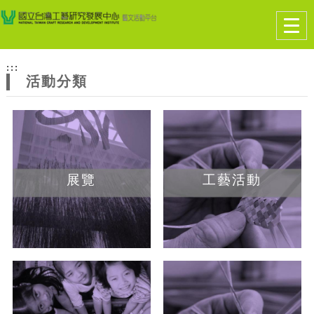
跳到主要內容
網站導覽
Togg
navig
網
:::
站
活動分類
主
題
展覽
工藝活動