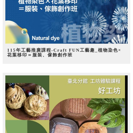
115年工藝推廣課程-Craft FUN工藝趣_植物染色×
花葉移印＝服裝、傢飾創作班