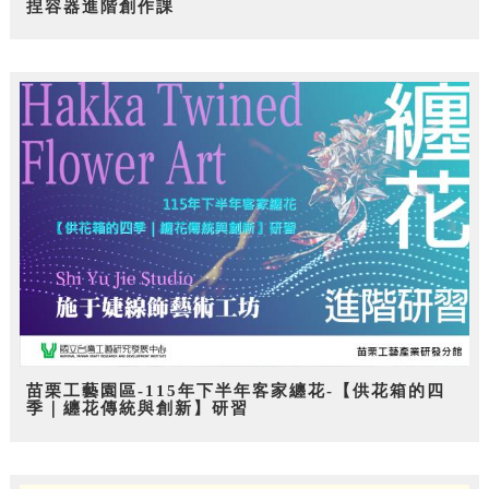
捏容器進階創作課
苗栗工藝園區-115年下半年客家纏花-【供花箱的四
季｜纏花傳統與創新】研習