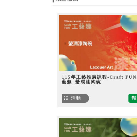
115年工藝推廣課程-Craft FU
藝趣_螢潤漆陶碗
活動
報