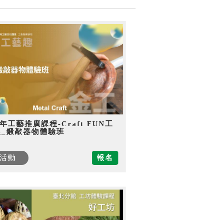
5年工藝推廣課程-Craft FUN工
趣_鍛敲器物體驗班
活動
報名