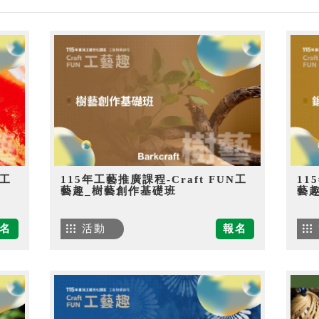
N工
115年工藝推廣課程-Craft FUN工
11
藝趣_樹藝創作基礎班
藝
名
活動
報名