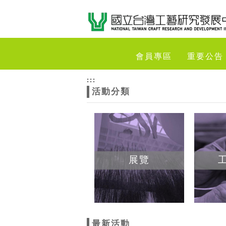
跳到主要內容
網站導覽
網
會員專區
重要公告
站
:::
活動分類
主
題
展覽
最新活動