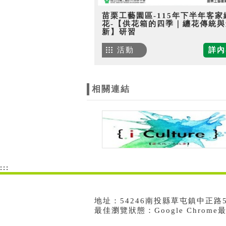
苗栗工藝園區-115年下半年客家
花-【供花箱的四季｜纏花傳統與
新】研習
活動
詳內
相關連結
:::
地址：54246南投縣草屯鎮中正路573號
最佳瀏覽狀態：Google Chrom