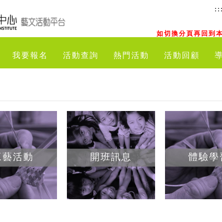
::
如切換分頁再回到本
我要報名
活動查詢
熱門活動
活動回顧
工藝活動
開班訊息
體驗學