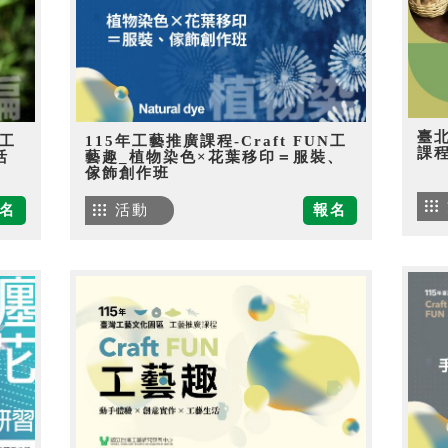
臺
N工
115年工藝推廣課程-Craft FUN工
課
活
藝趣_植物染色×花葉移印＝服裝、
傢飾創作班
名
活動
報名