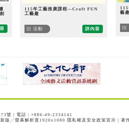
11
纏
115年工藝推廣課程—Craft FUN
藝
創
工藝趣
容
活動
詳內容
 | 電話：+886-49-2334141
e最新版╱螢幕解析度1920x1080 隱私權及安全政策宣示 | 