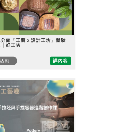
北分館「工藝ｘ設計工坊」體驗
程｜好工坊
活動
詳內容