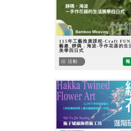
115年工藝推廣課程-Craft FU
藝趣_靜隅．海波-手作花器的生
美學四日式
活動
報