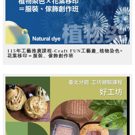
115年工藝推廣課程-Craft FUN工藝趣_植物染色×
花葉移印＝服裝、傢飾創作班