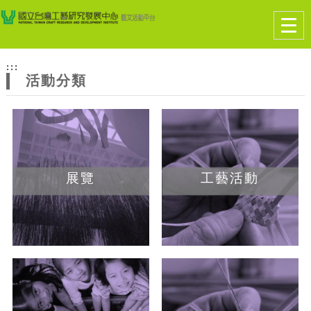
跳到主要內容
網站導覽
Togg
navig
網
:::
站
活動分類
主
題
展覽
工藝活動