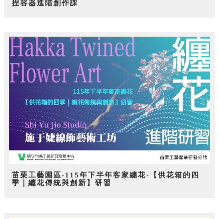
捏容器進階創作課
苗栗工藝園區-115年下半年客家纏花-【供花箱的四
季｜纏花傳統與創新】研習