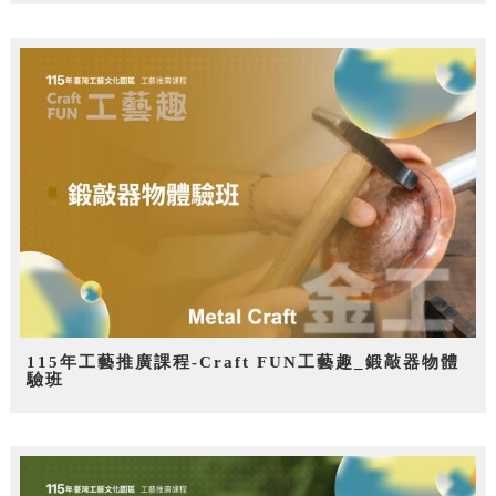
115年工藝推廣課程-Craft FUN工藝趣_鍛敲器物體
驗班