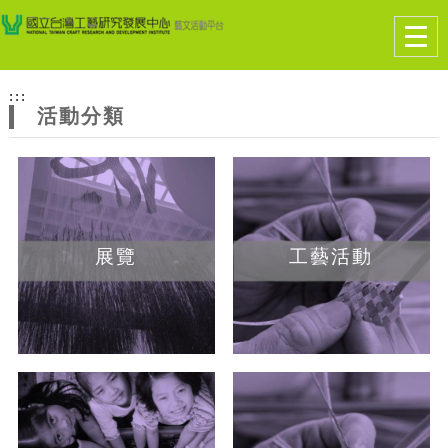
跳到主要內容
網站導覽
Togg
navig
網
:::
站
活動分類
主
題
展覽
工藝活動