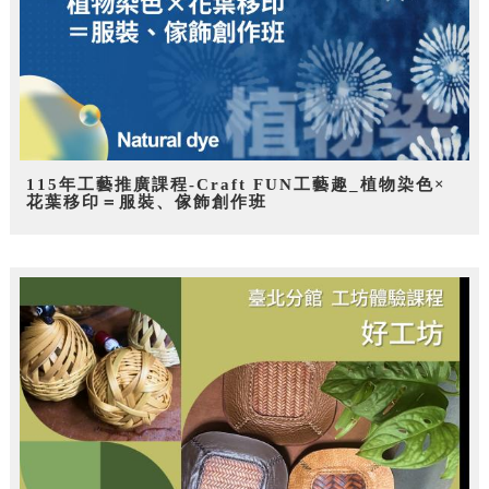
115年工藝推廣課程-Craft FUN工藝趣_植物染色×
花葉移印＝服裝、傢飾創作班