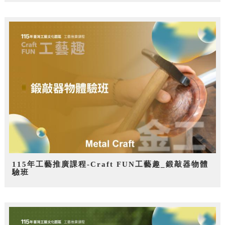
115年工藝推廣課程-Craft FUN工藝趣_鍛敲器物體
驗班