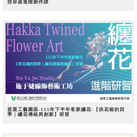
捏容器進階創作課
苗栗工藝園區-115年下半年客家纏花-【供花箱的四
季｜纏花傳統與創新】研習