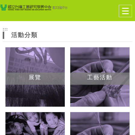
跳到主要內容
網站導覽
Togg
navig
網
:::
站
活動分類
主
題
展覽
工藝活動