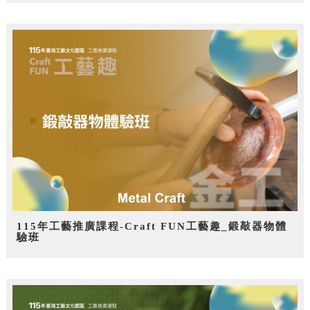
115年工藝推廣課程-Craft FUN工藝趣_鍛敲器物體
驗班