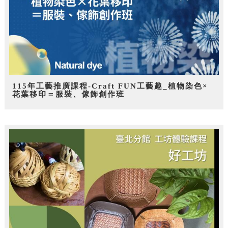
115年工藝推廣課程-Craft FUN工藝趣_植物染色×
花葉移印＝服裝、傢飾創作班