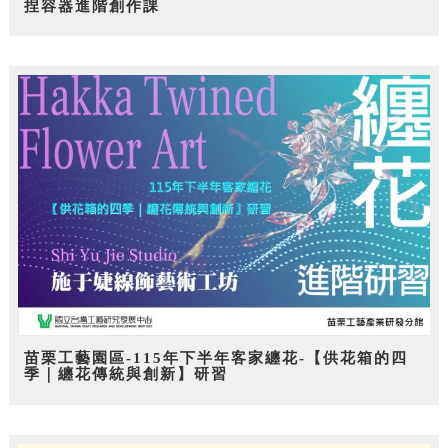
捏容器進階創作課
苗栗工藝園區-115年下半年客家纏花-【供花箱的四
季｜纏花傳統與創新】研習