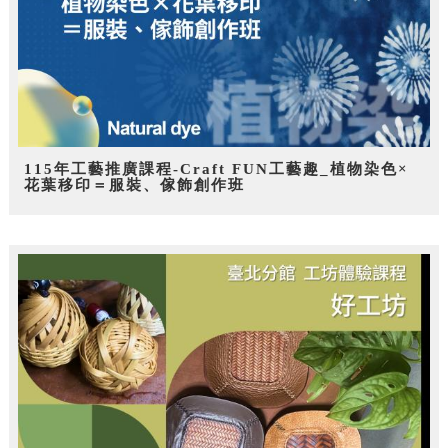
115年工藝推廣課程-Craft FUN工藝趣_植物染色×
花葉移印＝服裝、傢飾創作班