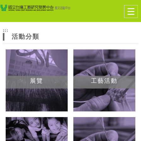
跳到主要內容
網站導覽
Togg
navig
網
:::
站
活動分類
主
題
展覽
工藝活動