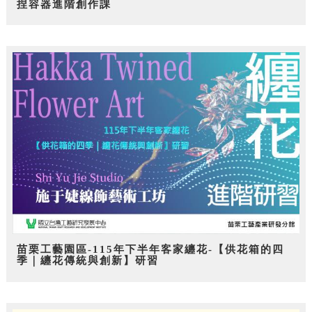
捏容器進階創作課
苗栗工藝園區-115年下半年客家纏花-【供花箱的四
季｜纏花傳統與創新】研習