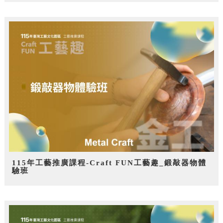
115年工藝推廣課程-Craft FUN工藝趣_鍛敲器物體
驗班