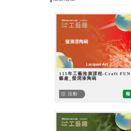
115年工藝推廣課程-Craft FU
藝趣_螢潤漆陶碗
活動
報