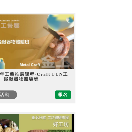
5年工藝推廣課程-Craft FUN工
趣_鍛敲器物體驗班
活動
報名