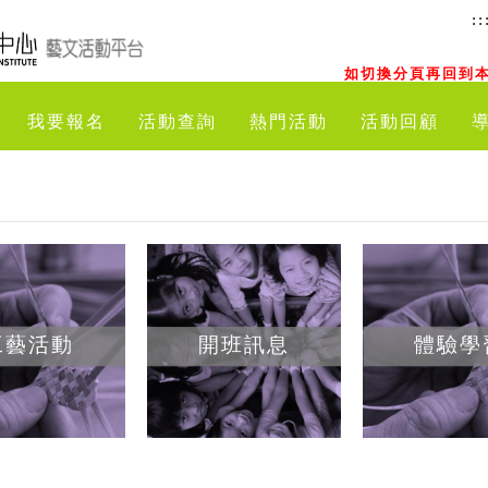
::
如切換分頁再回到本
我要報名
活動查詢
熱門活動
活動回顧
工藝活動
開班訊息
體驗學