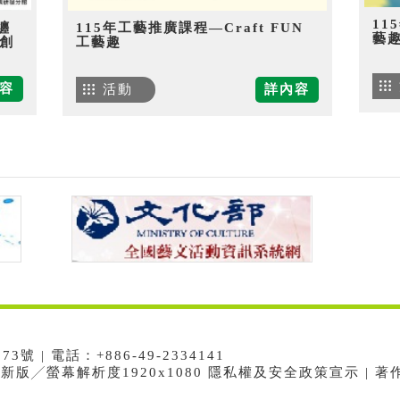
11
纏
115年工藝推廣課程—Craft FUN
藝
創
工藝趣
容
活動
詳內容
 | 電話：+886-49-2334141
e最新版╱螢幕解析度1920x1080 隱私權及安全政策宣示 | 