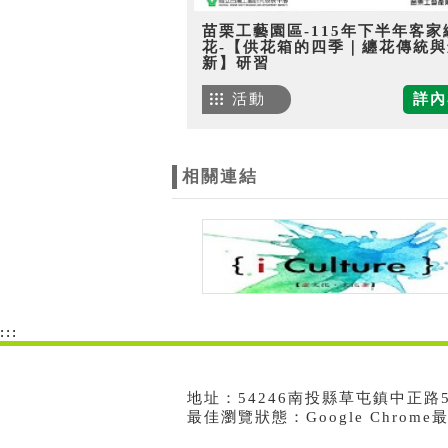
苗栗工藝園區-115年下半年客家
花-【供花箱的四季｜纏花傳統與
新】研習
活動
詳內
相關連結
:::
地址：54246南投縣草屯鎮中正路573號
最佳瀏覽狀態：Google Chrom