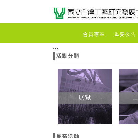
跳到主要內容
網站導覽
網
會員專區
重要公告
站
:::
活動分類
主
題
展覽
最新活動