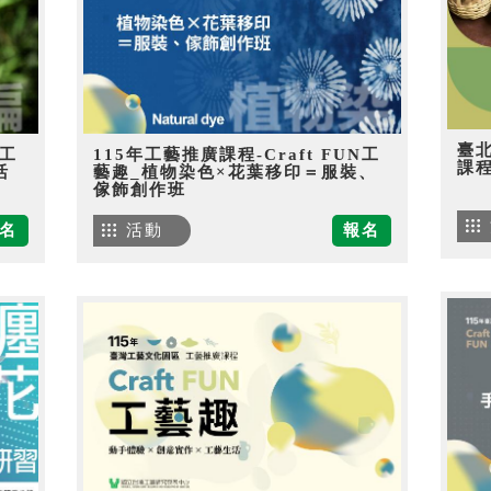
臺
N工
115年工藝推廣課程-Craft FUN工
課
活
藝趣_植物染色×花葉移印＝服裝、
傢飾創作班
名
活動
報名