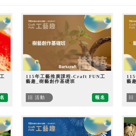
N工
115年工藝推廣課程-Craft FUN工
11
藝趣_樹藝創作基礎班
藝
名
活動
報名