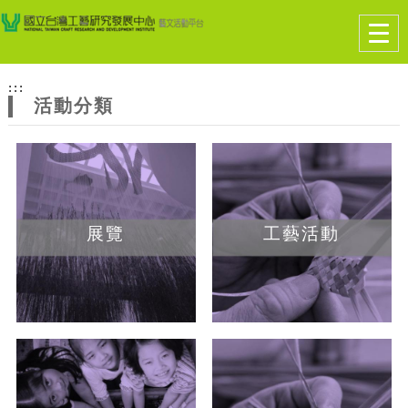
跳到主要內容
網站導覽
Togg
navig
網
:::
站
活動分類
主
題
展覽
工藝活動