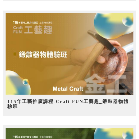
115年工藝推廣課程-Craft FUN工藝趣_鍛敲器物體
驗班