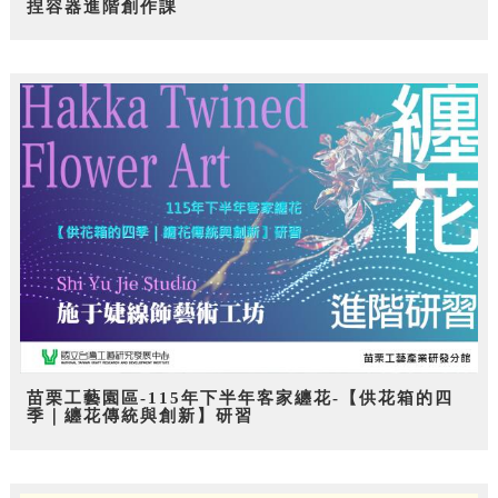
捏容器進階創作課
苗栗工藝園區-115年下半年客家纏花-【供花箱的四
季｜纏花傳統與創新】研習