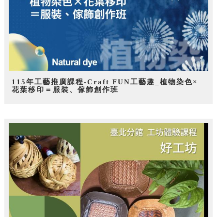
115年工藝推廣課程-Craft FUN工藝趣_植物染色×
花葉移印＝服裝、傢飾創作班