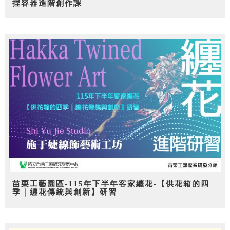
捏容器進階創作課
苗栗工藝園區-115年下半年客家纏花-【供花箱的四
季｜纏花傳統與創新】研習