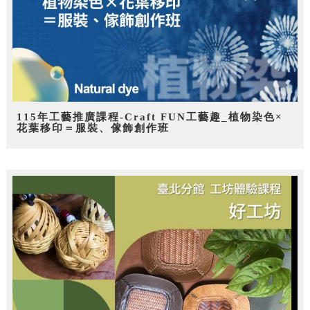
115年工藝推廣課程-Craft FUN工藝趣_植物染色×
花葉移印＝服裝、傢飾創作班