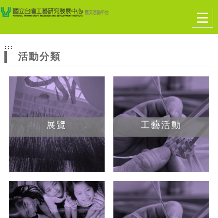
跳到主要內容
網站導覽
Togg
navig
網
:::
站
活動分類
主
題
展覽
工藝活動