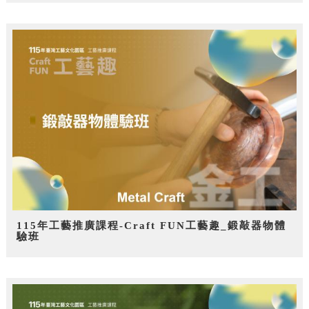
115年工藝推廣課程-Craft FUN工藝趣_鍛敲器物體
驗班