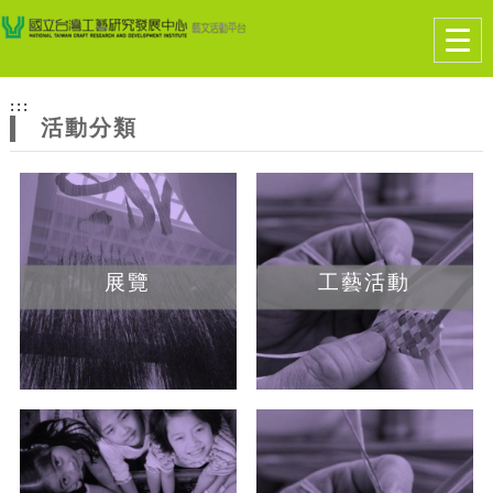
跳到主要內容
網站導覽
Togg
navig
網
:::
站
活動分類
主
題
展覽
工藝活動