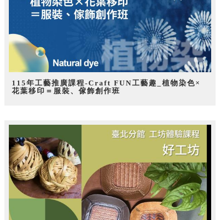
115年工藝推廣課程-Craft FUN工藝趣_植物染色×
花葉移印＝服裝、傢飾創作班