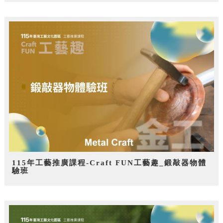
115年工藝推廣課程-Craft FUN工藝趣_鍛敲器物體
驗班