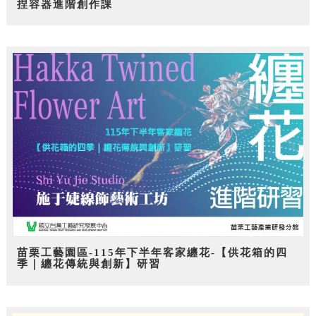
捏容器進階創作課
苗栗工藝園區-115年下半年客家纏花-【供花箱的四
季｜纏花傳統與創新】研習