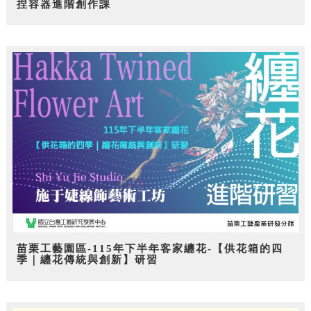
捏容器進階創作課
苗栗工藝園區-115年下半年客家纏花-【供花箱的四
季｜纏花傳統與創新】研習