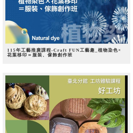
115年工藝推廣課程-Craft FUN工藝趣_植物染色×
花葉移印＝服裝、傢飾創作班