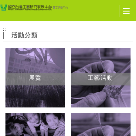
跳到主要內容
網站導覽
Togg
navig
網
:::
站
活動分類
主
題
展覽
工藝活動