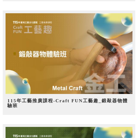
115年工藝推廣課程-Craft FUN工藝趣_鍛敲器物體
驗班