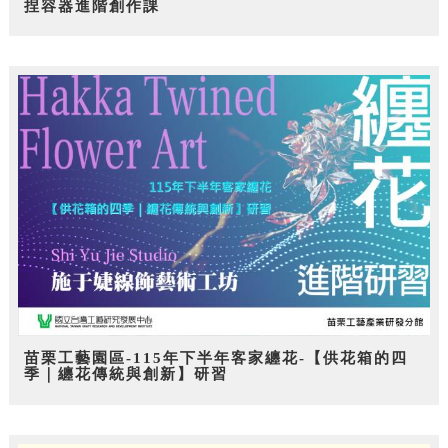
捏容器進階創作課
苗栗工藝園區-115年下半年客家纏花-【供花箱的四
季｜纏花傳統與創新】研習