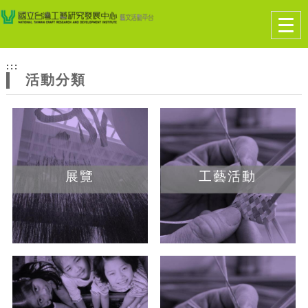
跳到主要內容
網站導覽
Togg
navig
網
:::
站
活動分類
主
題
展覽
工藝活動