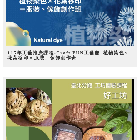
115年工藝推廣課程-Craft FUN工藝趣_植物染色×
花葉移印＝服裝、傢飾創作班