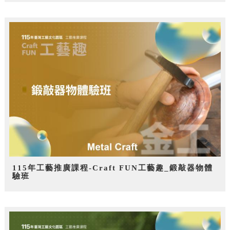
115年工藝推廣課程-Craft FUN工藝趣_鍛敲器物體
驗班