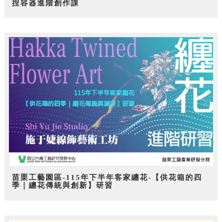
捏容器進階創作課
苗栗工藝園區-115年下半年客家纏花-【供花箱的四
季｜纏花傳統與創新】研習