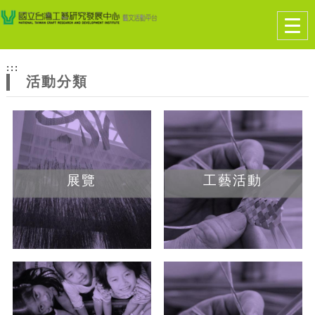
跳到主要內容
網站導覽
Togg
navig
網
:::
站
活動分類
主
題
展覽
工藝活動