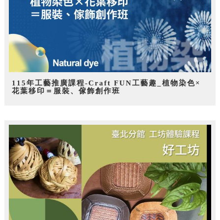
115年工藝推廣課程-Craft FUN工藝趣_植物染色×
花葉移印＝服裝、傢飾創作班