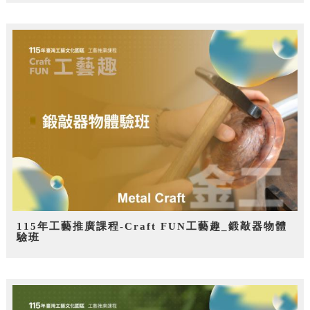
115年工藝推廣課程-Craft FUN工藝趣_鍛敲器物體
驗班