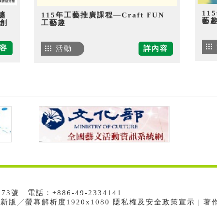
11
纏
115年工藝推廣課程—Craft FUN
藝
創
工藝趣
容
活動
詳內容
 | 電話：+886-49-2334141
e最新版╱螢幕解析度1920x1080 隱私權及安全政策宣示 | 