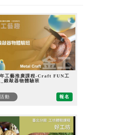
5年工藝推廣課程-Craft FUN工
趣_鍛敲器物體驗班
活動
報名