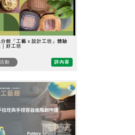
北分館「工藝ｘ設計工坊」體驗
程｜好工坊
活動
詳內容