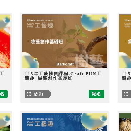
N工
115年工藝推廣課程-Craft FUN工
11
藝趣_樹藝創作基礎班
藝
名
活動
報名