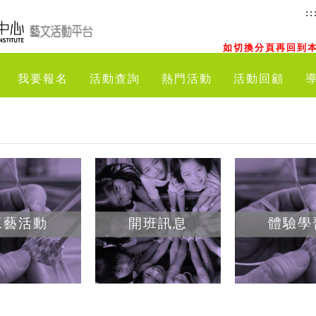
::
如切換分頁再回到本
我要報名
活動查詢
熱門活動
活動回顧
工藝活動
開班訊息
體驗學