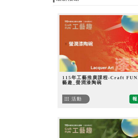
115年工藝推廣課程-Craft FU
藝趣_螢潤漆陶碗
活動
報