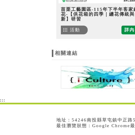
苗栗工藝園區-115年下半年客家
花-【供花箱的四季｜纏花傳統與
新】研習
活動
詳內
相關連結
:::
地址：54246南投縣草屯鎮中正路573號
最佳瀏覽狀態：Google Chrom