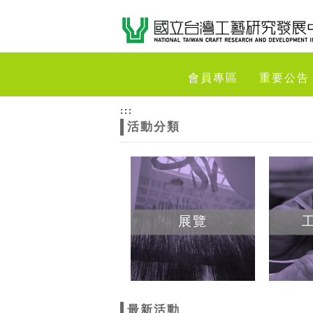
跳到主要內容
網站導覽
網
會員專區
重要公告
站
:::
活動分類
主
題
展覽
最新活動