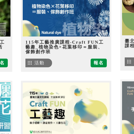
臺
N工
115年工藝推廣課程-Craft FUN工
課
活
藝趣_植物染色×花葉移印＝服裝、
傢飾創作班
名
活動
報名