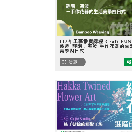
115年工藝推廣課程-Craft FU
藝趣_靜隅．海波-手作花器的生
美學四日式
活動
報