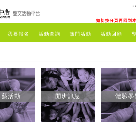
::
如切換分頁再回到本
我要報名
活動查詢
熱門活動
活動回顧
工藝活動
開班訊息
體驗學