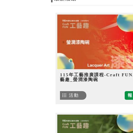
115年工藝推廣課程-Craft FU
藝趣_螢潤漆陶碗
活動
報