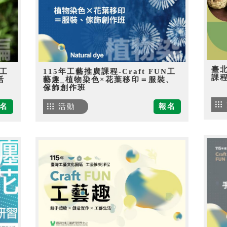
臺
N工
115年工藝推廣課程-Craft FUN工
課
活
藝趣_植物染色×花葉移印＝服裝、
傢飾創作班
名
活動
報名