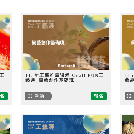
N工
115年工藝推廣課程-Craft FUN工
11
藝趣_樹藝創作基礎班
藝
名
活動
報名