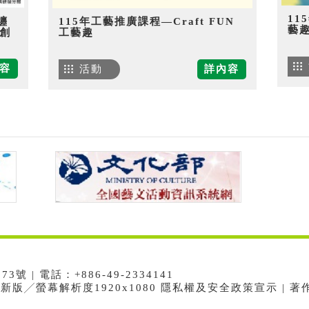
11
纏
115年工藝推廣課程—Craft FUN
藝
創
工藝趣
容
活動
詳內容
 | 電話：+886-49-2334141
e最新版╱螢幕解析度1920x1080 隱私權及安全政策宣示 | 