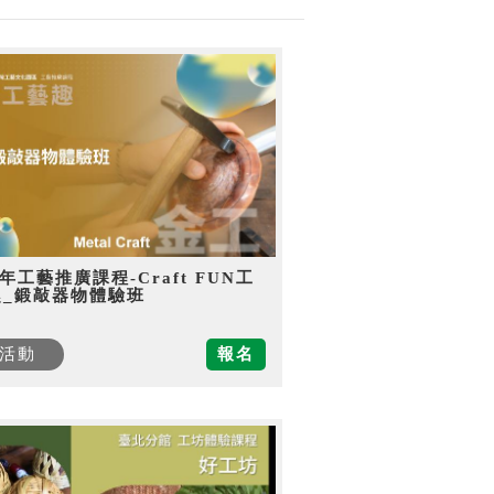
5年工藝推廣課程-Craft FUN工
趣_鍛敲器物體驗班
活動
報名