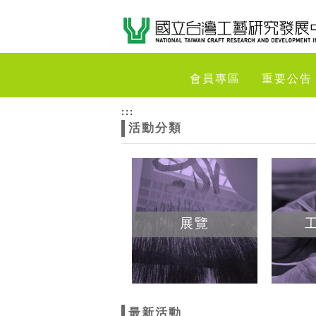
跳到主要內容
網站導覽
網
會員專區
重要公告
站
:::
活動分類
主
題
展覽
最新活動