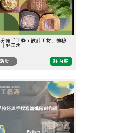
北分館「工藝ｘ設計工坊」體驗
程｜好工坊
活動
詳內容