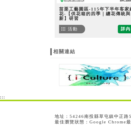
苗栗工藝園區-115年下半年客家
花-【供花箱的四季｜纏花傳統與
新】研習
活動
詳內
相關連結
:::
地址：54246南投縣草屯鎮中正路573號
最佳瀏覽狀態：Google Chrom