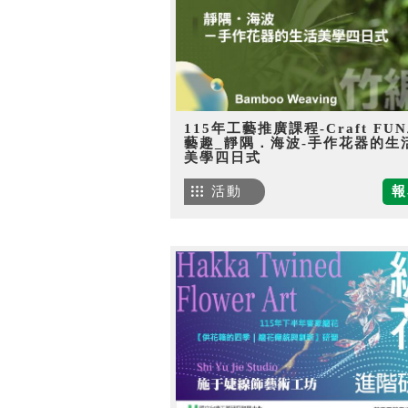
115年工藝推廣課程-Craft FU
藝趣_靜隅．海波-手作花器的生
美學四日式
活動
報