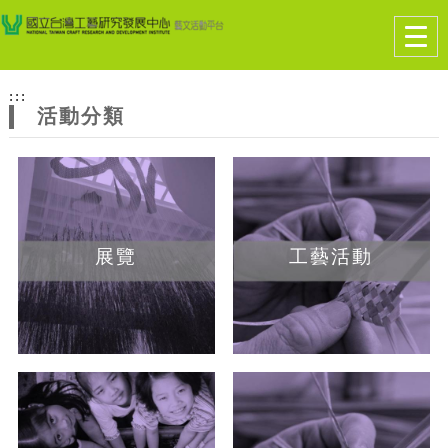
跳到主要內容
網站導覽
Togg
navig
網
:::
站
活動分類
主
題
展覽
工藝活動