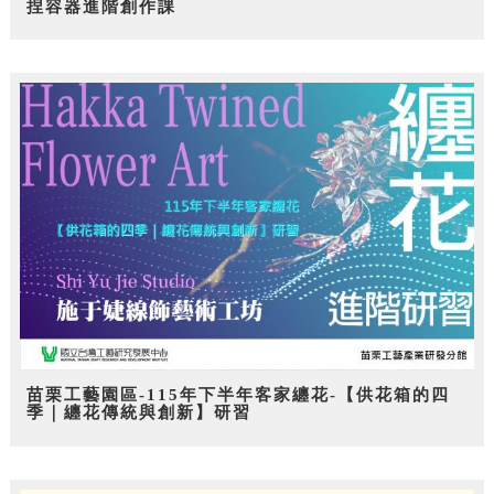
捏容器進階創作課
苗栗工藝園區-115年下半年客家纏花-【供花箱的四
季｜纏花傳統與創新】研習