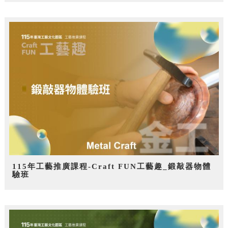
115年工藝推廣課程-Craft FUN工藝趣_鍛敲器物體
驗班