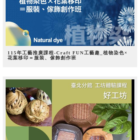
115年工藝推廣課程-Craft FUN工藝趣_植物染色×
花葉移印＝服裝、傢飾創作班