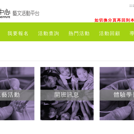
::
如切換分頁再回到本
我要報名
活動查詢
熱門活動
活動回顧
工藝活動
開班訊息
體驗學