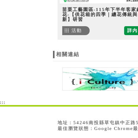
苗栗工藝園區-115年下半年客家
花-【供花箱的四季｜纏花傳統與
新】研習
活動
詳內
相關連結
:::
地址：54246南投縣草屯鎮中正路573號
最佳瀏覽狀態：Google Chrom