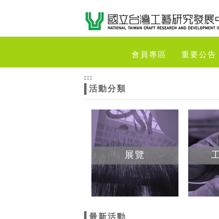
跳到主要內容
網站導覽
網
會員專區
重要公告
站
:::
活動分類
主
題
展覽
最新活動