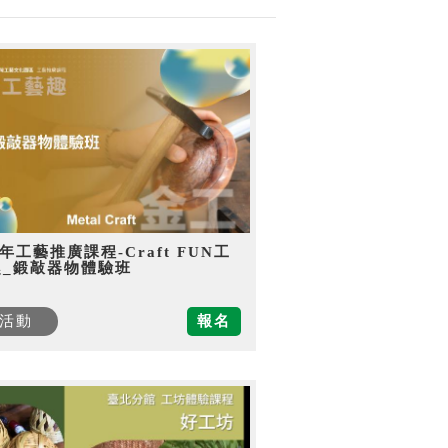
5年工藝推廣課程-Craft FUN工
趣_鍛敲器物體驗班
活動
報名