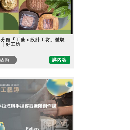
北分館「工藝ｘ設計工坊」體驗
程｜好工坊
活動
詳內容