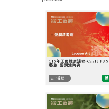
115年工藝推廣課程-Craft FU
藝趣_螢潤漆陶碗
活動
報