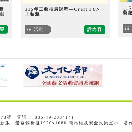
11
纏
115年工藝推廣課程—Craft FUN
藝
創
工藝趣
容
活動
詳內容
 | 電話：+886-49-2334141
e最新版╱螢幕解析度1920x1080 隱私權及安全政策宣示 | 