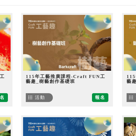
N工
115年工藝推廣課程-Craft FUN工
11
藝趣_樹藝創作基礎班
藝
名
活動
報名