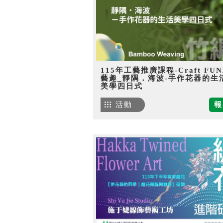
115年工藝推廣課程-Craft FU
藝趣_靜隅．海波-手作花器的生
美學四日式
活動
報