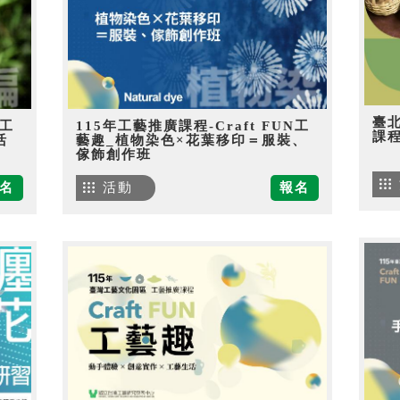
臺
N工
115年工藝推廣課程-Craft FUN工
課
活
藝趣_植物染色×花葉移印＝服裝、
傢飾創作班
名
活動
報名