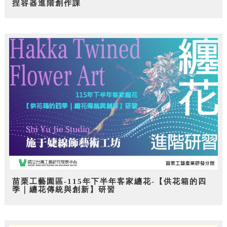
捏容器進階創作課
苗栗工藝園區-115年下半年客家纏花-【供花箱的四
季｜纏花傳統與創新】研習