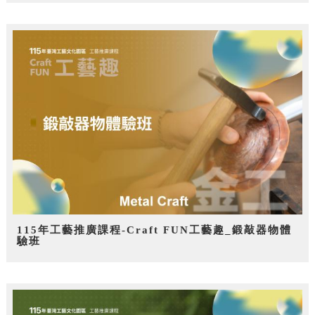
115年工藝推廣課程-Craft FUN工藝趣_鍛敲器物體
驗班