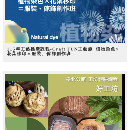
115年工藝推廣課程-Craft FUN工藝趣_植物染色×
花葉移印＝服裝、傢飾創作班