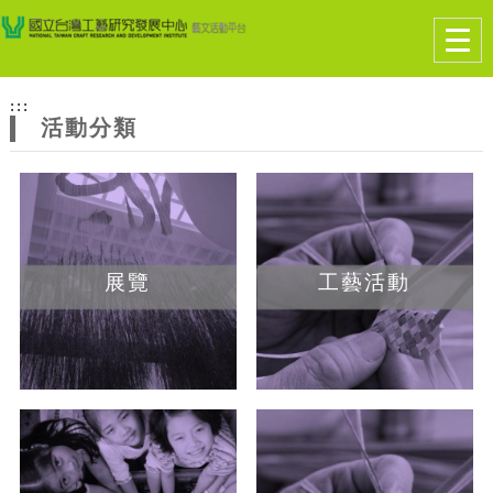
跳到主要內容
網站導覽
Togg
navig
網
:::
站
活動分類
主
題
展覽
工藝活動