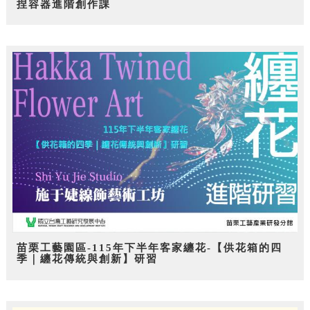
捏容器進階創作課
苗栗工藝園區-115年下半年客家纏花-【供花箱的四
季｜纏花傳統與創新】研習