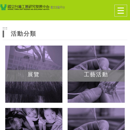
跳到主要內容
網站導覽
Togg
navig
網
:::
站
活動分類
主
題
展覽
工藝活動