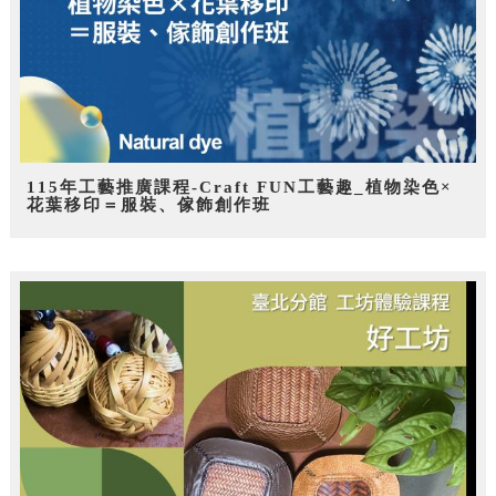
115年工藝推廣課程-Craft FUN工藝趣_植物染色×
花葉移印＝服裝、傢飾創作班