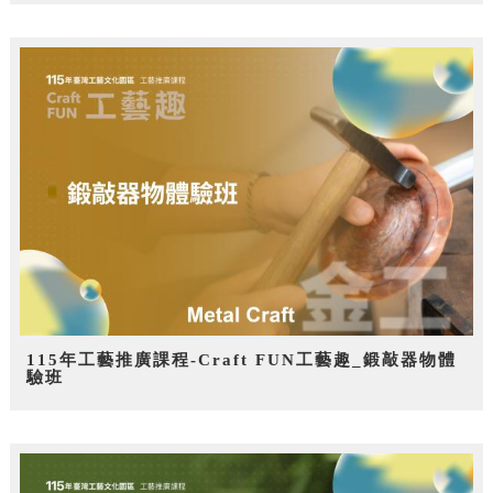
115年工藝推廣課程-Craft FUN工藝趣_鍛敲器物體
驗班