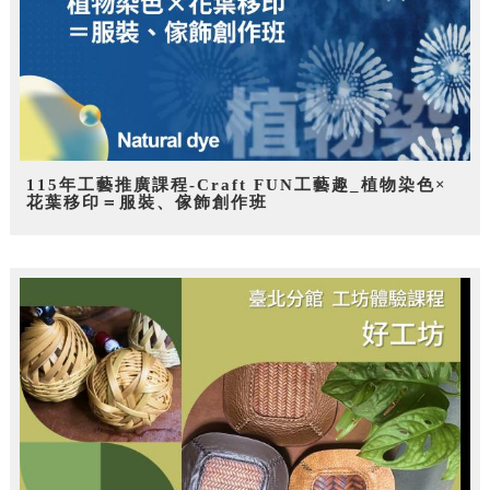
115年工藝推廣課程-Craft FUN工藝趣_植物染色×
花葉移印＝服裝、傢飾創作班