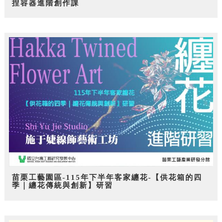
捏容器進階創作課
苗栗工藝園區-115年下半年客家纏花-【供花箱的四
季｜纏花傳統與創新】研習