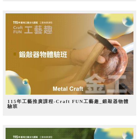
115年工藝推廣課程-Craft FUN工藝趣_鍛敲器物體
驗班