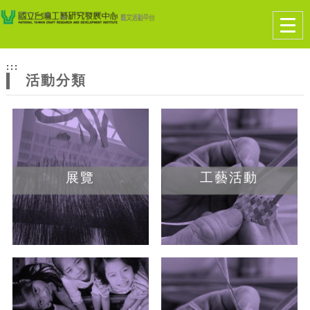
跳到主要內容
網站導覽
Togg
navig
網
:::
站
活動分類
主
題
展覽
工藝活動