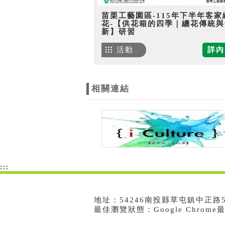
苗栗工藝園區-115年下半年客家
花-【供花箱的四季｜纏花傳統與
新】研習
活動
詳內
相關連結
:::
地址：54246南投縣草屯鎮中正路573號
最佳瀏覽狀態：Google Chrom