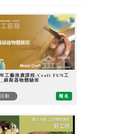
5年工藝推廣課程-Craft FUN工
趣_鍛敲器物體驗班
活動
報名