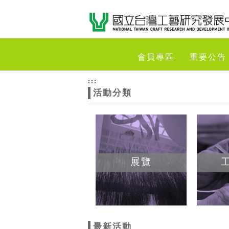
跳到主要內容
網站導覽
網
會員專區
重要公告
站
:::
活動分類
主
題
展覽
最新活動