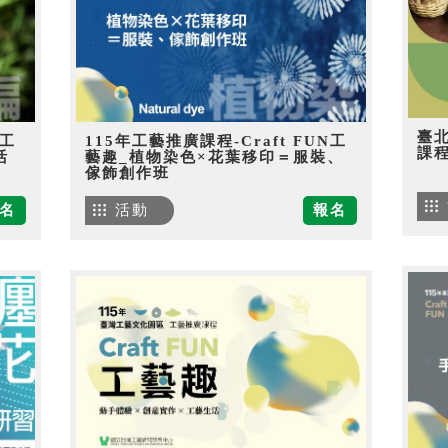
臺
N工
115年工藝推廣課程-Craft FUN工
課
活
藝趣_植物染色×花葉移印＝服裝、
傢飾創作班
名
活動
報名