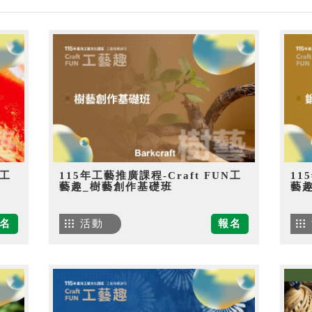
N工
115年工藝推廣課程-Craft FUN工
11
藝趣_樹藝創作基礎班
藝
名
活動
報名