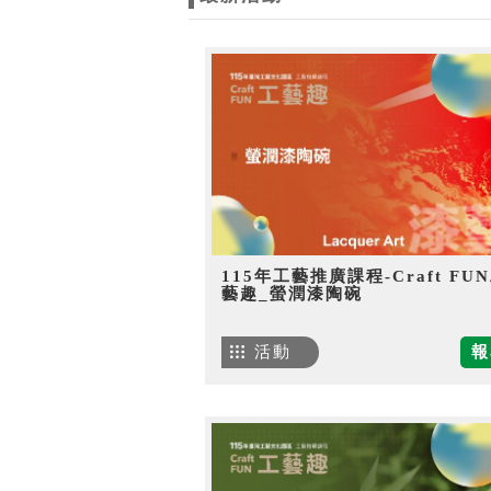
115年工藝推廣課程-Craft FU
藝趣_螢潤漆陶碗
活動
報