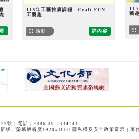
11
纏
115年工藝推廣課程—Craft FUN
藝
創
工藝趣
容
活動
詳內容
 | 電話：+886-49-2334141
e最新版╱螢幕解析度1920x1080 隱私權及安全政策宣示 | 