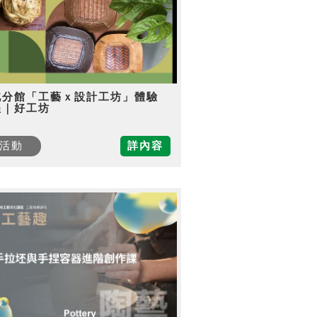
北分館「工藝ｘ設計工坊」體驗
程｜好工坊
活動
詳內容