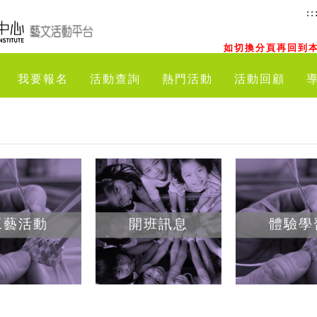
::
如切換分頁再回到本
我要報名
活動查詢
熱門活動
活動回顧
工藝活動
開班訊息
體驗學