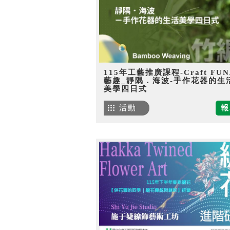
115年工藝推廣課程-Craft FU
藝趣_靜隅．海波-手作花器的生
美學四日式
活動
報