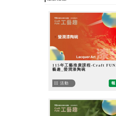
115年工藝推廣課程-Craft FU
藝趣_螢潤漆陶碗
活動
報