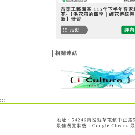
苗栗工藝園區-115年下半年客家
花-【供花箱的四季｜纏花傳統與
新】研習
活動
詳內
相關連結
:::
地址：54246南投縣草屯鎮中正路573號
最佳瀏覽狀態：Google Chrom