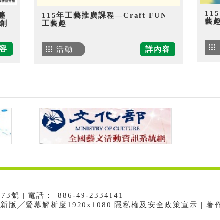
11
纏
115年工藝推廣課程—Craft FUN
藝
創
工藝趣
容
活動
詳內容
 | 電話：+886-49-2334141
e最新版╱螢幕解析度1920x1080 隱私權及安全政策宣示 | 