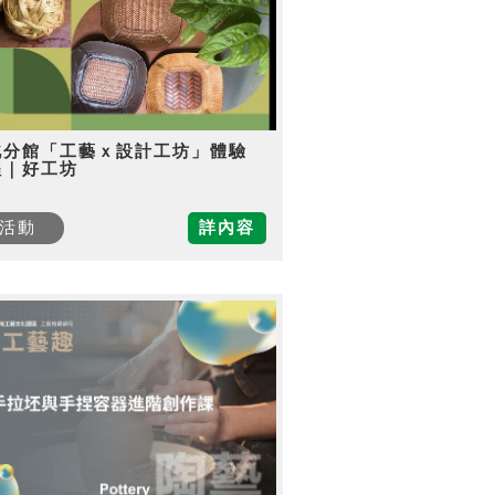
北分館「工藝ｘ設計工坊」體驗
程｜好工坊
活動
詳內容