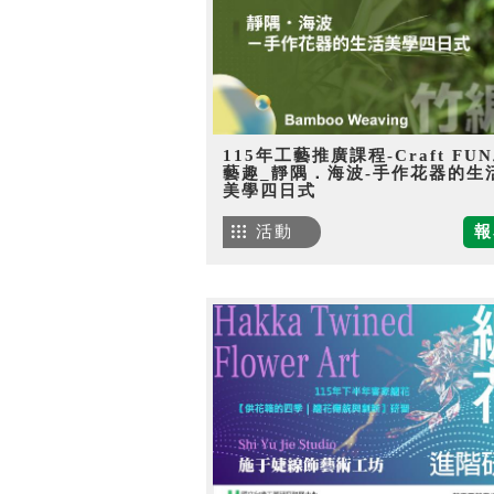
115年工藝推廣課程-Craft FU
藝趣_靜隅．海波-手作花器的生
美學四日式
活動
報