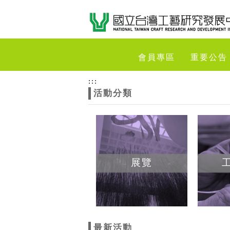
跳到主要內容
網站導覽
網
會員專區
重要公告
站
:::
活動分類
主
題
展覽
最新活動