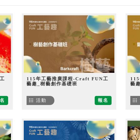
N工
115年工藝推廣課程-Craft FUN工
11
藝趣_樹藝創作基礎班
藝
名
活動
報名