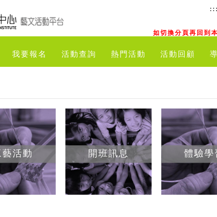
::
如切換分頁再回到本
我要報名
活動查詢
熱門活動
活動回顧
工藝活動
開班訊息
體驗學