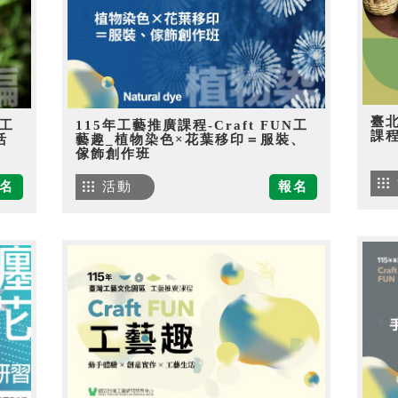
臺
N工
115年工藝推廣課程-Craft FUN工
課
活
藝趣_植物染色×花葉移印＝服裝、
傢飾創作班
名
活動
報名