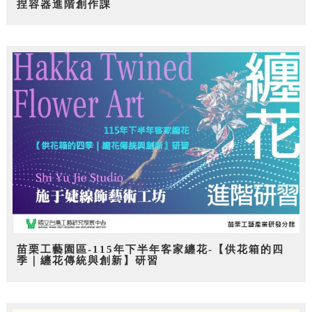
捏容器進階創作課
苗栗工藝園區-115年下半年客家纏花-【供花箱的四
季｜纏花傳統與創新】研習