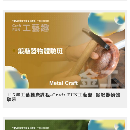
115年工藝推廣課程-Craft FUN工藝趣_鍛敲器物體
驗班