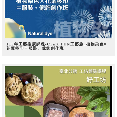
115年工藝推廣課程-Craft FUN工藝趣_植物染色×
花葉移印＝服裝、傢飾創作班