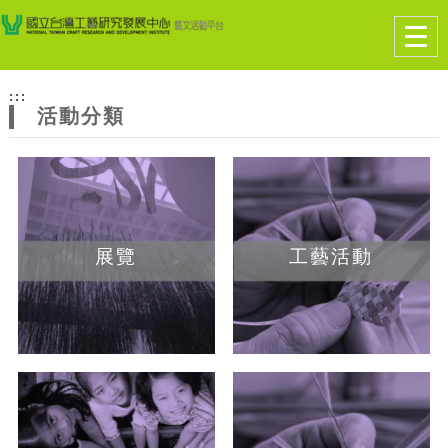
跳到主要內容
網站導覽
Togg
navig
網
:::
站
活動分類
主
題
展覽
工藝活動