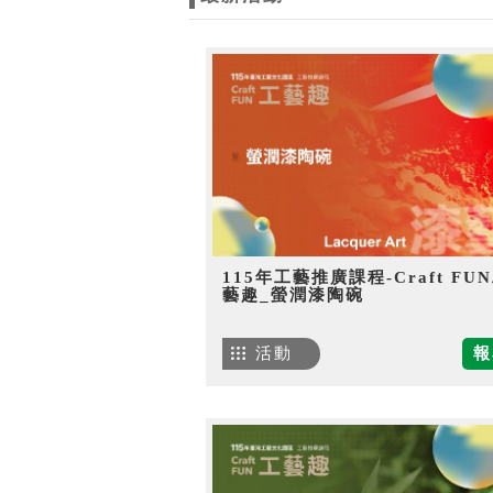
115年工藝推廣課程-Craft FU
藝趣_螢潤漆陶碗
活動
報