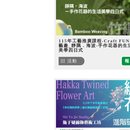
115年工藝推廣課程-Craft FU
藝趣_靜隅．海波-手作花器的生
美學四日式
活動
報