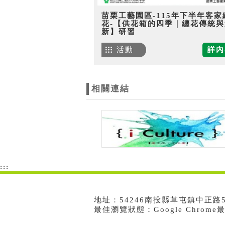
苗栗工藝園區-115年下半年客家
花-【供花箱的四季｜纏花傳統與
新】研習
活動
詳內
相關連結
:::
地址：54246南投縣草屯鎮中正路573號
最佳瀏覽狀態：Google Chrom