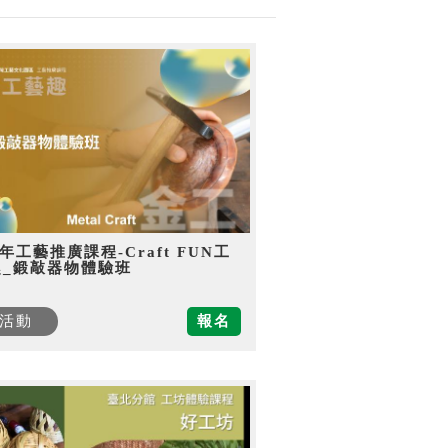
5年工藝推廣課程-Craft FUN工
趣_鍛敲器物體驗班
活動
報名