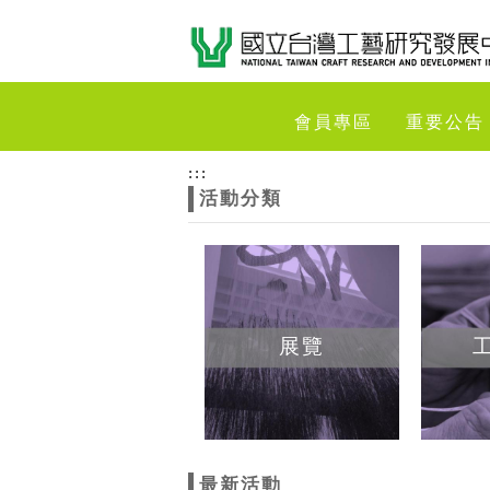
跳到主要內容
網站導覽
網
會員專區
重要公告
站
:::
活動分類
主
題
展覽
最新活動