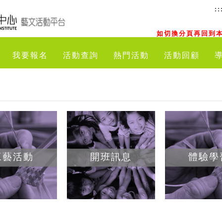
::
如切換分頁再回到本
我要報名
活動查詢
熱門活動
活動回顧
工藝活動
開班訊息
體驗學