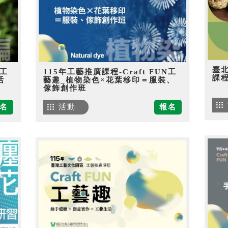
臺
N工
115年工藝推廣課程-Craft FUN工
課
活
藝趣_植物染色×花葉移印＝服裝、
傢飾創作班
名
活動
報名