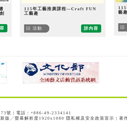
11
纏
115年工藝推廣課程—Craft FUN
藝
創
工藝趣
容
活動
詳內容
 | 電話：+886-49-2334141
e最新版╱螢幕解析度1920x1080 隱私權及安全政策宣示 | 