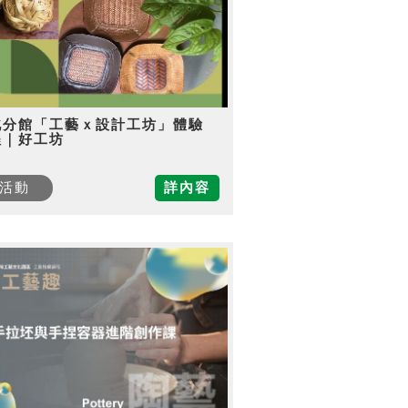
北分館「工藝ｘ設計工坊」體驗
程｜好工坊
活動
詳內容