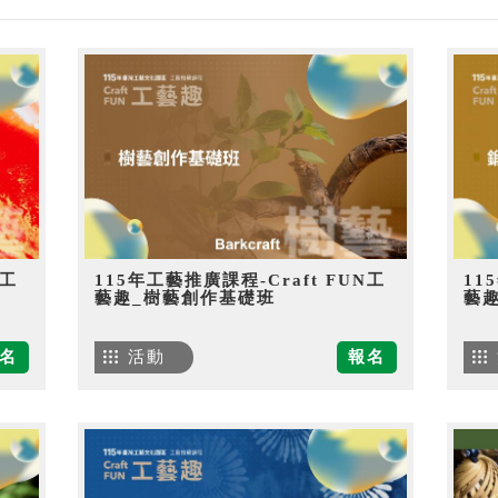
N工
115年工藝推廣課程-Craft FUN工
11
藝趣_樹藝創作基礎班
藝
名
活動
報名