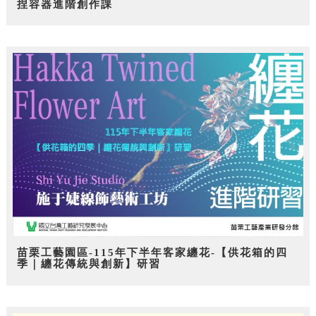
捏容器進階創作課
苗栗工藝園區-115年下半年客家纏花-【供花箱的四
季｜纏花傳統與創新】研習