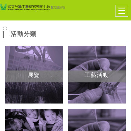
跳到主要內容
網站導覽
Togg
navig
網
:::
站
活動分類
主
題
展覽
工藝活動