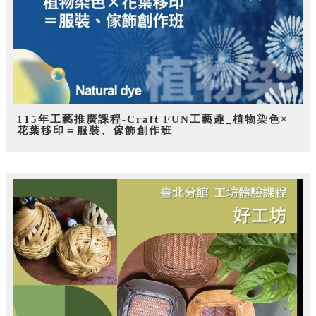
115年工藝推廣課程-Craft FUN工藝趣_植物染色×
花葉移印＝服裝、傢飾創作班