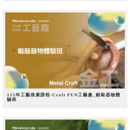
115年工藝推廣課程-Craft FUN工藝趣_鍛敲器物體
驗班