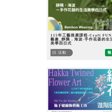
115年工藝推廣課程-Craft FU
藝趣_靜隅．海波-手作花器的生
美學四日式
活動
報