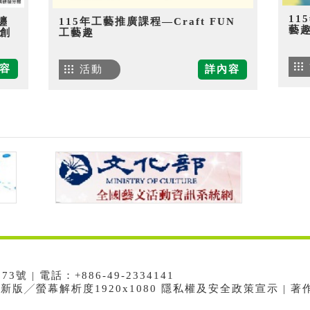
11
纏
115年工藝推廣課程—Craft FUN
藝
創
工藝趣
容
活動
詳內容
 | 電話：+886-49-2334141
e最新版╱螢幕解析度1920x1080 隱私權及安全政策宣示 | 