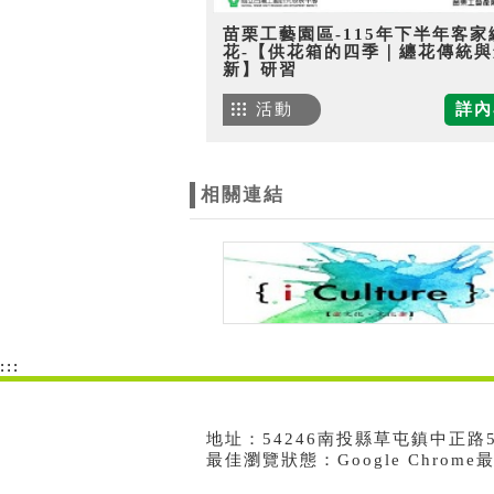
苗栗工藝園區-115年下半年客家
花-【供花箱的四季｜纏花傳統與
新】研習
活動
詳內
相關連結
:::
地址：54246南投縣草屯鎮中正路573號
最佳瀏覽狀態：Google Chrom