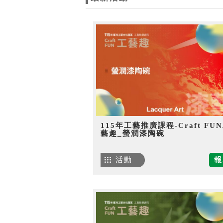
115年工藝推廣課程-Craft FU
藝趣_螢潤漆陶碗
活動
報