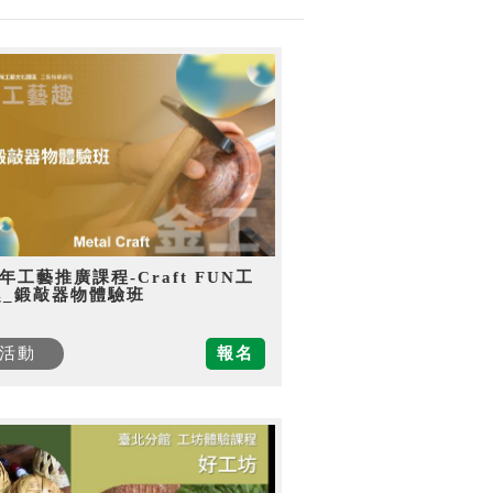
5年工藝推廣課程-Craft FUN工
趣_鍛敲器物體驗班
活動
報名