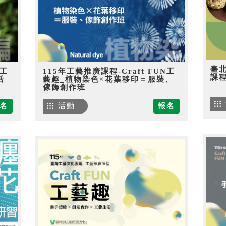
臺
N工
115年工藝推廣課程-Craft FUN工
課
活
藝趣_植物染色×花葉移印＝服裝、
傢飾創作班
名
活動
報名