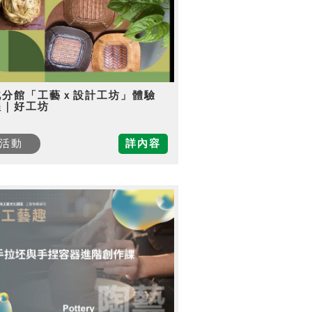
北分館「工藝ｘ設計工坊」體驗
程｜好工坊
活動
詳內容