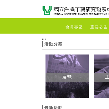
跳到主要內容
網站導覽
網
會員專區
重要公告
站
:::
活動分類
主
題
展覽
最新活動