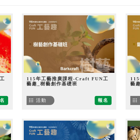
N工
115年工藝推廣課程-Craft FUN工
11
藝趣_樹藝創作基礎班
藝
名
活動
報名