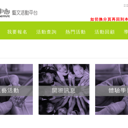
::
如切換分頁再回到本
我要報名
活動查詢
熱門活動
活動回顧
工藝活動
開班訊息
體驗學