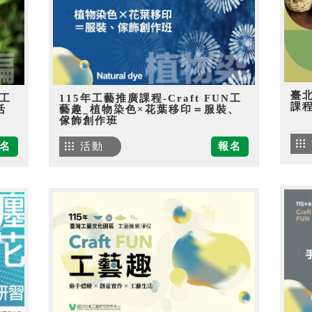
臺
N工
115年工藝推廣課程-Craft FUN工
課
活
藝趣_植物染色×花葉移印＝服裝、
傢飾創作班
名
活動
報名