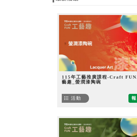
115年工藝推廣課程-Craft FU
藝趣_螢潤漆陶碗
活動
報