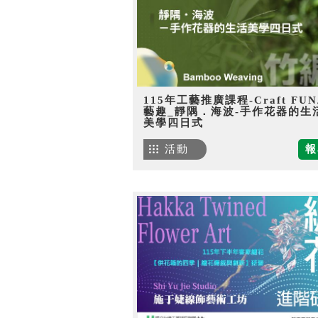
115年工藝推廣課程-Craft FU
藝趣_靜隅．海波-手作花器的生
美學四日式
活動
報