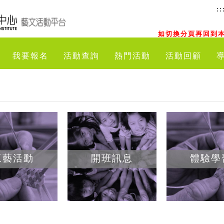
::
如切換分頁再回到本
我要報名
活動查詢
熱門活動
活動回顧
工藝活動
開班訊息
體驗學