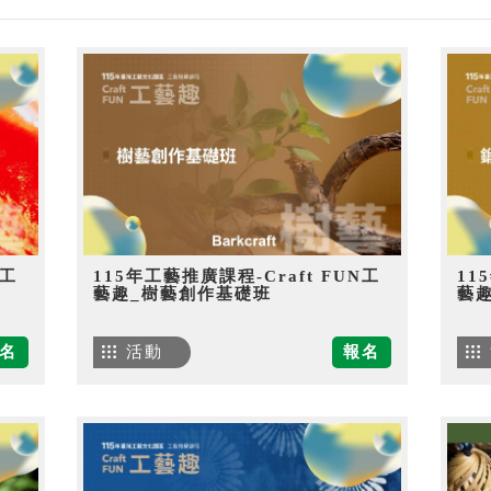
N工
115年工藝推廣課程-Craft FUN工
11
藝趣_樹藝創作基礎班
藝
名
活動
報名