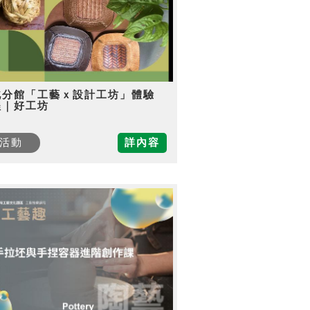
北分館「工藝ｘ設計工坊」體驗
程｜好工坊
活動
詳內容