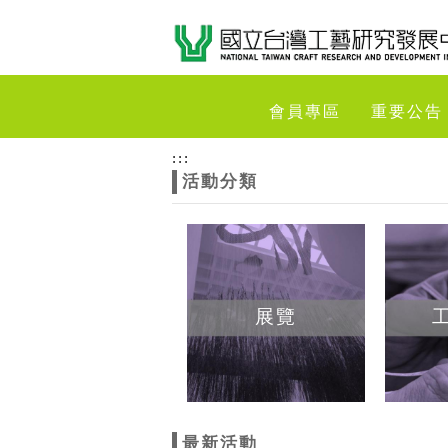
跳到主要內容
網站導覽
網
會員專區
重要公告
站
:::
活動分類
主
題
展覽
最新活動