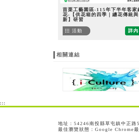
苗栗工藝園區-115年下半年客家
花-【供花箱的四季｜纏花傳統與
新】研習
活動
詳內
相關連結
:::
地址：54246南投縣草屯鎮中正路573號
最佳瀏覽狀態：Google Chrom