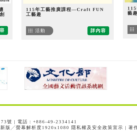
11
纏
115年工藝推廣課程—Craft FUN
藝
創
工藝趣
容
活動
詳內容
 | 電話：+886-49-2334141
e最新版╱螢幕解析度1920x1080 隱私權及安全政策宣示 | 