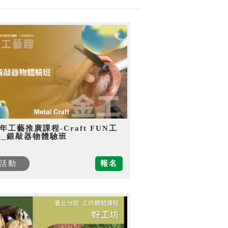
5年工藝推廣課程-Craft FUN工
趣_鍛敲器物體驗班
活動
報名