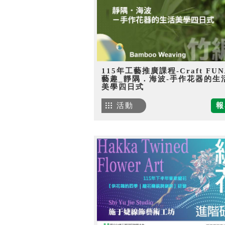
115年工藝推廣課程-Craft FU
藝趣_靜隅．海波-手作花器的生
美學四日式
活動
報