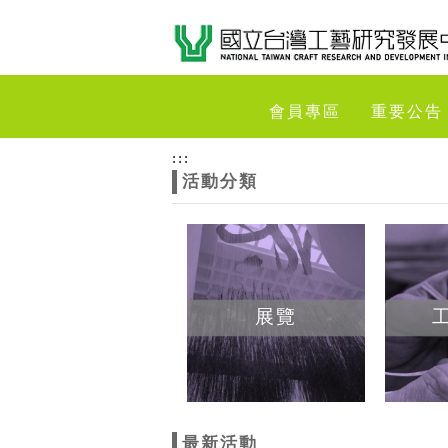
跳到主要內容
網站導覽
網
會員專區
重要公告
站
:::
活動分類
主
題
展覽
最新活動