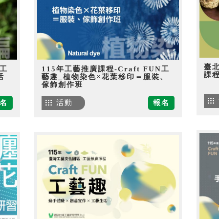
臺
N工
115年工藝推廣課程-Craft FUN工
課
活
藝趣_植物染色×花葉移印＝服裝、
傢飾創作班
名
活動
報名