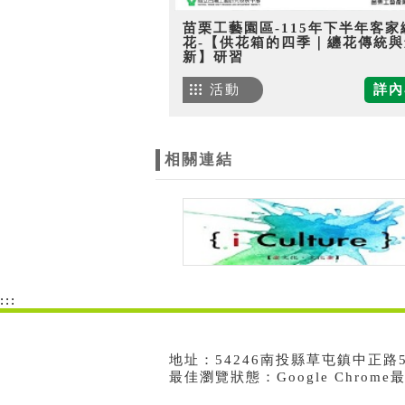
苗栗工藝園區-115年下半年客家
花-【供花箱的四季｜纏花傳統與
新】研習
活動
詳內
相關連結
:::
地址：54246南投縣草屯鎮中正路573號
最佳瀏覽狀態：Google Chrom