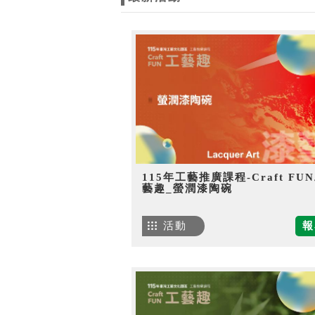
115年工藝推廣課程-Craft FU
藝趣_螢潤漆陶碗
活動
報