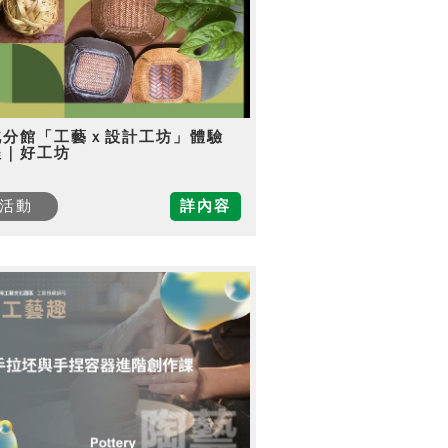
北分館「工藝ｘ設計工坊」體驗
程｜好工坊
活動
詳內容