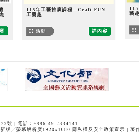
11
纏
115年工藝推廣課程—Craft FUN
藝
創
工藝趣
容
活動
詳內容
 | 電話：+886-49-2334141
e最新版╱螢幕解析度1920x1080 隱私權及安全政策宣示 | 