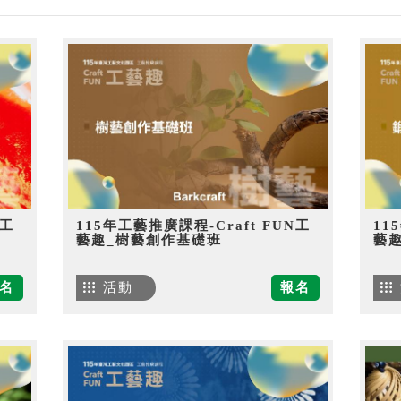
N工
115年工藝推廣課程-Craft FUN工
11
藝趣_樹藝創作基礎班
藝
名
活動
報名