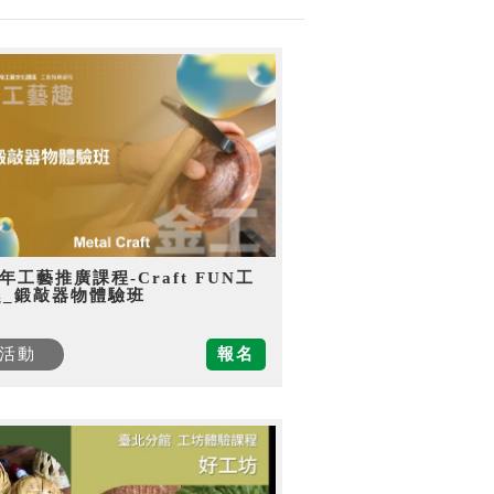
5年工藝推廣課程-Craft FUN工
趣_鍛敲器物體驗班
活動
報名