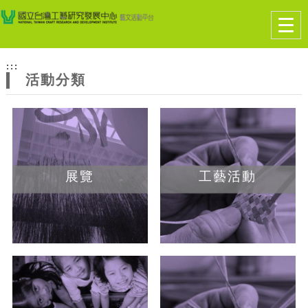
跳到主要內容
網站導覽
Togg
navig
網
:::
站
活動分類
主
題
展覽
工藝活動