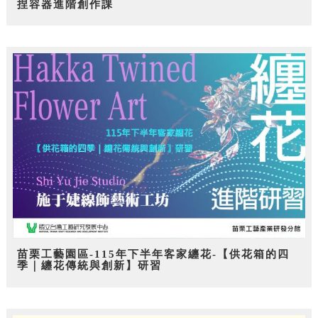
捏容器進階創作課
苗栗工藝園區-115年下半年客家纏花-【供花箱的四
季｜纏花傳統與創新】研習