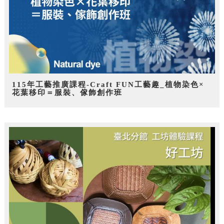
115年工藝推廣課程-Craft FUN工藝趣_植物染色×
花葉移印＝服裝、傢飾創作班