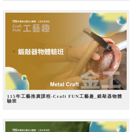
115年工藝推廣課程-Craft FUN工藝趣_鍛敲器物體
驗班