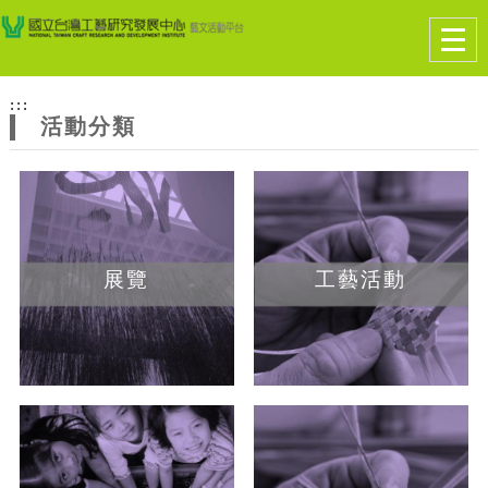
跳到主要內容
網站導覽
Togg
navig
網
:::
站
活動分類
主
題
展覽
工藝活動