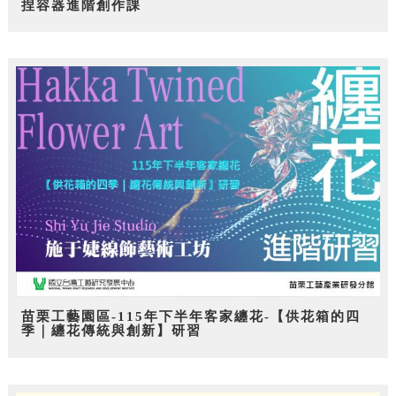
捏容器進階創作課
苗栗工藝園區-115年下半年客家纏花-【供花箱的四
季｜纏花傳統與創新】研習