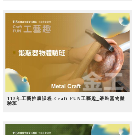
115年工藝推廣課程-Craft FUN工藝趣_鍛敲器物體
驗班