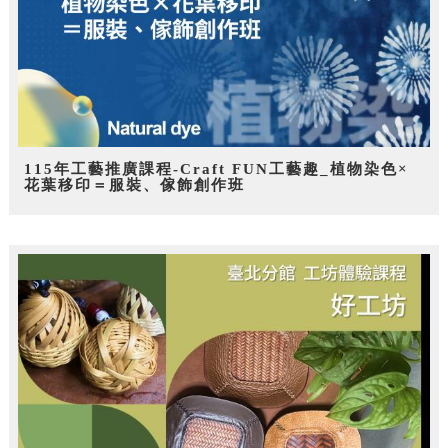
115年工藝推廣課程-Craft FUN工藝趣_植物染色×
花葉移印＝服裝、傢飾創作班