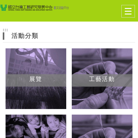
跳到主要內容
網站導覽
Togg
navig
網
:::
站
活動分類
主
題
展覽
工藝活動