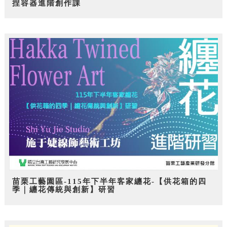
捏容器進階創作課
苗栗工藝園區-115年下半年客家纏花-【供花箱的四
季｜纏花傳統與創新】研習