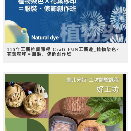
115年工藝推廣課程-Craft FUN工藝趣_植物染色×
花葉移印＝服裝、傢飾創作班