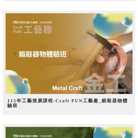
115年工藝推廣課程-Craft FUN工藝趣_鍛敲器物體
驗班