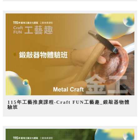
115年工藝推廣課程-Craft FUN工藝趣_鍛敲器物體
驗班