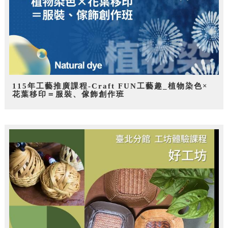
115年工藝推廣課程-Craft FUN工藝趣_植物染色×
花葉移印＝服裝、傢飾創作班