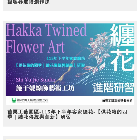
捏容器進階創作課
苗栗工藝園區-115年下半年客家纏花-【供花箱的四
季｜纏花傳統與創新】研習