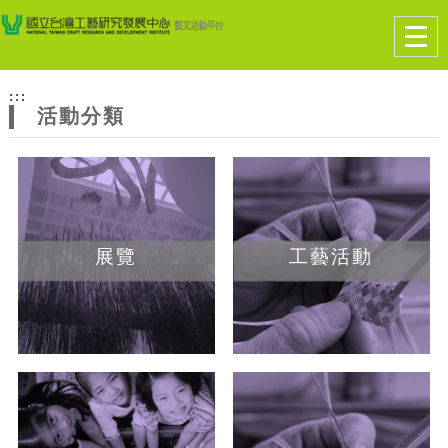
跳到主要內容
網站導覽
Togg
navig
網
:::
站
活動分類
主
題
展覽
工藝活動