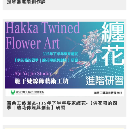
捏容器進階創作課
苗栗工藝園區-115年下半年客家纏花-【供花箱的四
季｜纏花傳統與創新】研習