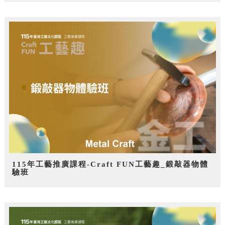
115年工藝推廣課程-Craft FUN工藝趣_鍛敲器物體
驗班