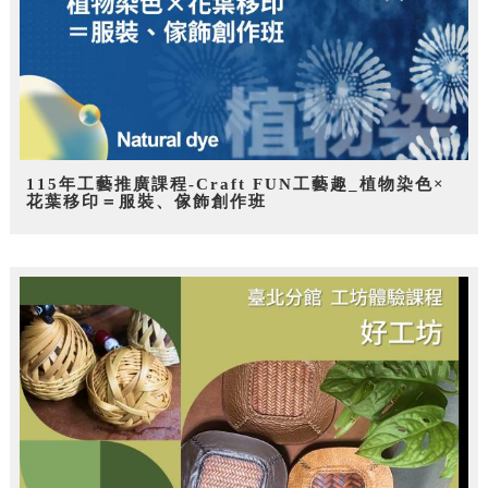
115年工藝推廣課程-Craft FUN工藝趣_植物染色×
花葉移印＝服裝、傢飾創作班