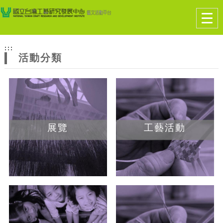
跳到主要內容
網站導覽
Togg
navig
網
:::
站
活動分類
主
題
展覽
工藝活動