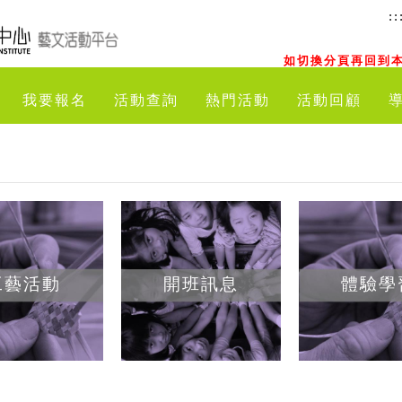
::
如切換分頁再回到本
我要報名
活動查詢
熱門活動
活動回顧
工藝活動
開班訊息
體驗學