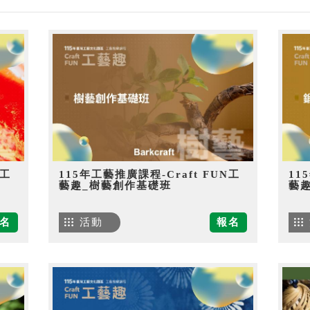
N工
115年工藝推廣課程-Craft FUN工
11
藝趣_樹藝創作基礎班
藝
名
活動
報名