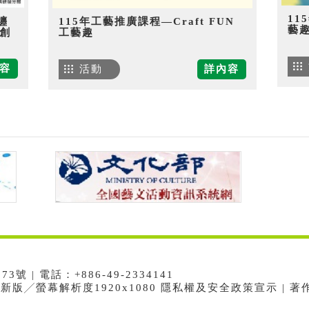
11
纏
115年工藝推廣課程—Craft FUN
藝
創
工藝趣
容
活動
詳內容
 | 電話：+886-49-2334141
e最新版╱螢幕解析度1920x1080 隱私權及安全政策宣示 | 