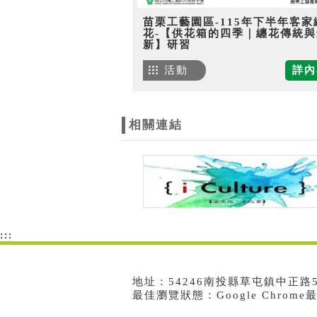
苗栗工藝園區-115年下半年客家
花-【供花箱的四季｜纏花傳統與
新】研習
活動
詳內
相關連結
:::
地址：54246南投縣草屯鎮中正路573號
最佳瀏覽狀態：Google Chrom