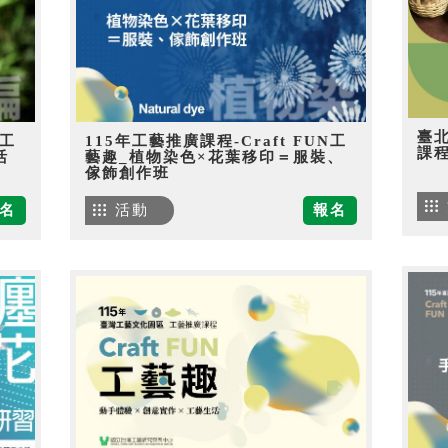
臺
N工
115年工藝推廣課程-Craft FUN工
課
活
藝趣_植物染色×花葉移印＝服裝、
傢飾創作班
名
活動
報名