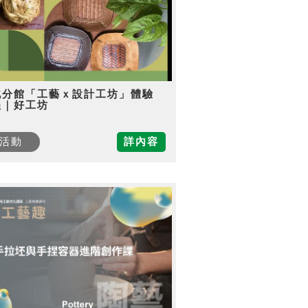
北分館「工藝ｘ設計工坊」體驗
程｜好工坊
活動
詳內容