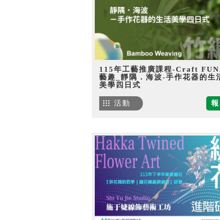
115年工藝推廣課程-Craft FU
藝趣_靜隅．海波-手作花器的生
美學四日式
活動
報