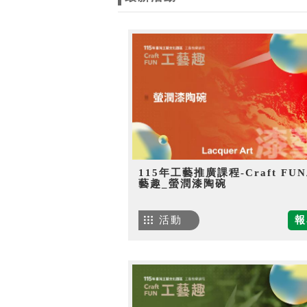
115年工藝推廣課程-Craft FU
藝趣_螢潤漆陶碗
活動
報