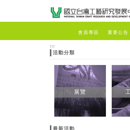
跳到主要內容
網站導覽
網
會員專區
重要公告
站
:::
活動分類
主
題
展覽
最新活動