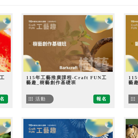
N工
115年工藝推廣課程-Craft FUN工
11
藝趣_樹藝創作基礎班
藝
名
活動
報名