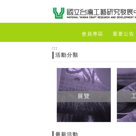
跳到主要內容
網站導覽
網
會員專區
重要公告
站
:::
活動分類
主
題
展覽
最新活動