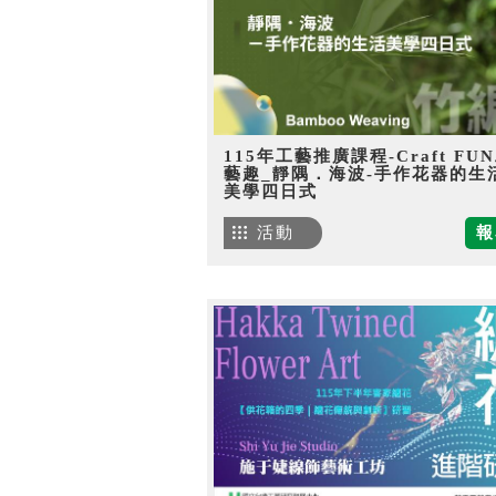
115年工藝推廣課程-Craft FU
藝趣_靜隅．海波-手作花器的生
美學四日式
活動
報