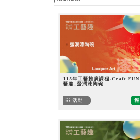
115年工藝推廣課程-Craft FU
藝趣_螢潤漆陶碗
活動
報