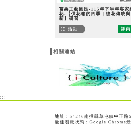
苗栗工藝園區-115年下半年客家
花-【供花箱的四季｜纏花傳統與
新】研習
活動
詳內
相關連結
:::
地址：54246南投縣草屯鎮中正路573號
最佳瀏覽狀態：Google Chrom