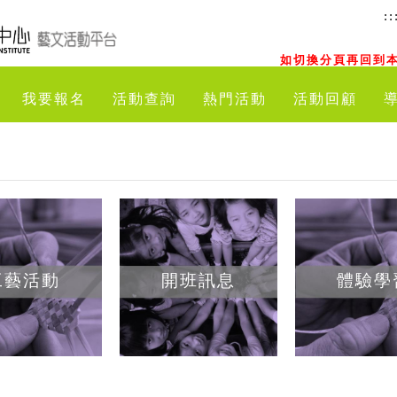
::
如切換分頁再回到本
我要報名
活動查詢
熱門活動
活動回顧
工藝活動
開班訊息
體驗學