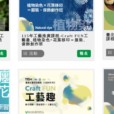
臺
N工
115年工藝推廣課程-Craft FUN工
課
活
藝趣_植物染色×花葉移印＝服裝、
傢飾創作班
名
活動
報名