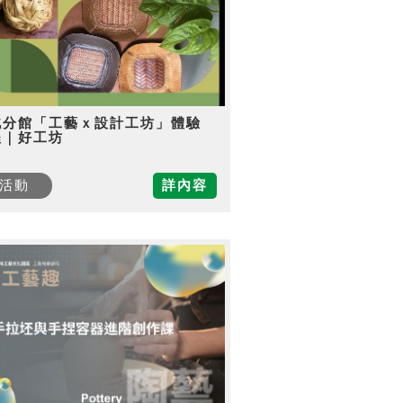
北分館「工藝ｘ設計工坊」體驗
程｜好工坊
活動
詳內容