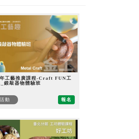
5年工藝推廣課程-Craft FUN工
趣_鍛敲器物體驗班
活動
報名