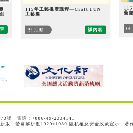
11
纏
115年工藝推廣課程—Craft FUN
藝
創
工藝趣
容
活動
詳內容
 | 電話：+886-49-2334141
e最新版╱螢幕解析度1920x1080 隱私權及安全政策宣示 | 