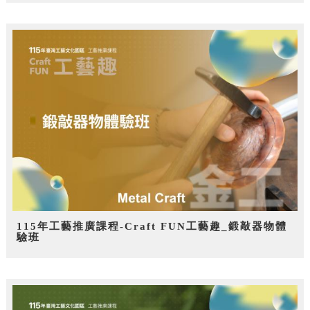
115年工藝推廣課程-Craft FUN工藝趣_鍛敲器物體
驗班