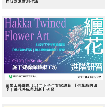
捏容器進階創作課
苗栗工藝園區-115年下半年客家纏花-【供花箱的四
季｜纏花傳統與創新】研習