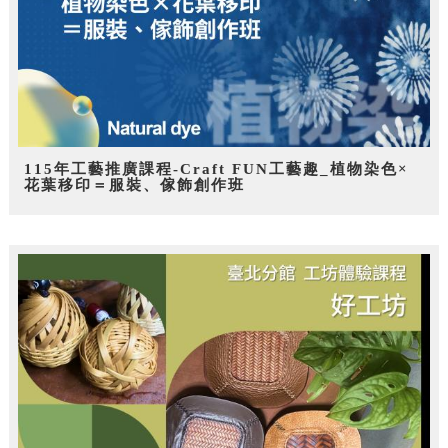
115年工藝推廣課程-Craft FUN工藝趣_植物染色×
花葉移印＝服裝、傢飾創作班