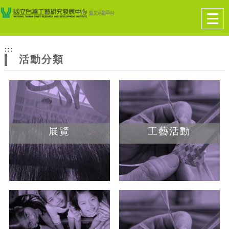
跳到主要內容
網站導覽
Togg
navig
網
:::
站
活動分類
主
題
展覽
工藝活動