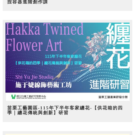
捏容器進階創作課
苗栗工藝園區-115年下半年客家纏花-【供花箱的四
季｜纏花傳統與創新】研習