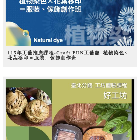
115年工藝推廣課程-Craft FUN工藝趣_植物染色×
花葉移印＝服裝、傢飾創作班