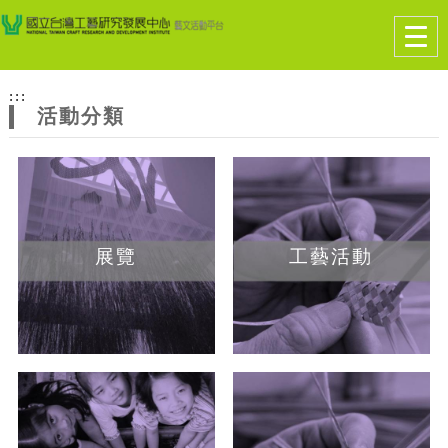
跳到主要內容
網站導覽
Togg
navig
網
:::
站
活動分類
主
題
展覽
工藝活動