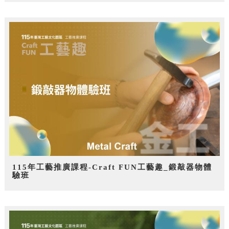
115年工藝推廣課程-Craft FUN工藝趣_鍛敲器物體
驗班